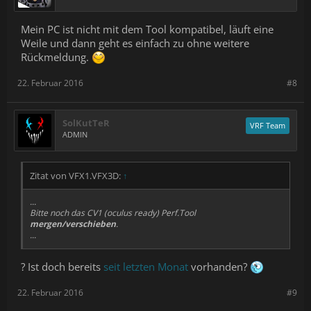
Mein PC ist nicht mit dem Tool kompatibel, läuft eine
Weile und dann geht es einfach zu ohne weitere
Rückmeldung.
22. Februar 2016
#8
SolKutTeR
VRF Team
ADMIN
Zitat von VFX1.VFX3D:
↑
...
Bitte noch das CV1 (oculus ready) Perf.Tool
mergen/verschieben
.
...
? Ist doch bereits
seit letzten Monat
vorhanden?
22. Februar 2016
#9