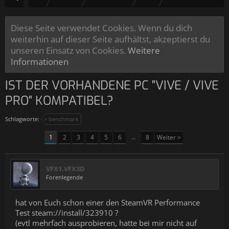
Diese Seite verwendet Cookies. Wenn du dich
weiterhin auf dieser Seite aufhältst, akzeptierst du
unseren Einsatz von Cookies.
Weitere
Informationen
IST DER VORHANDENE PC "VIVE / VIVE
PRO" KOMPATIBEL?
Schlagworte:
benchmark
1
2
3
4
5
6
→
8
Weiter >
VFX1.VFX3D
Forenlegende
hat von Euch schon einer den SteamVR Performance
Test steam://install/323910 ?
(evtl mehrfach ausprobieren, hatte bei mir nicht auf