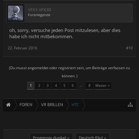
VFX1.VFX3D
Forenlegende
oh, sorry, versuche jeden Post mitzulesen, aber dies
habe ich nicht mitbekommen.
22. Februar 2016
#10
(Du musst angemeldet oder registriert sein, um Beiträge verfassen zu
können. )
1
2
3
4
5
6
→
8
Weiter >
FOREN
VR BRILLEN
HTC
Progressiv dunkel
Deutsch [Du]