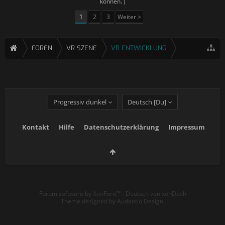
können. )
1
2
3
Weiter >
FOREN
VR SZENE
VR ENTWICKLUNG
Progressiv dunkel
Deutsch [Du]
Kontakt
Hilfe
Datenschutzerklärung
Impressum
Forum software by XenForo™
-
Deutsch von xenDach
Theme designed by
Audentio Design
.