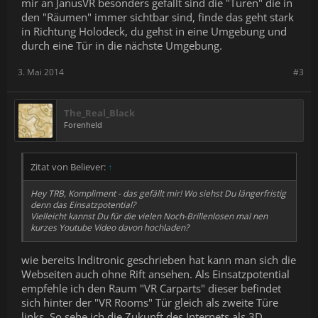
mir an JanusVR besonders gefällt sind die "Türen" die in
den "Räumen" immer sichtbar sind, finde das geht stark
in Richtung Holodeck, du gehst in eine Umgebung und
durch eine Tür in die nächste Umgebung.
3. Mai 2014
#3
The_Real_Black
Forenheld
Zitat von Believer:
↑
Hey TRB, Kompliment - das gefällt mir! Wo siehst Du längerfristig
denn das Einsatzpotential?
Vielleicht kannst Du für die vielen Noch-Brillenlosen mal nen
kurzes Youtube Video davon hochladen?
wie bereits Inditronic geschrieben hat kann man sich die
Webseiten auch ohne Rift ansehen. Als Einsatzpotential
empfehle ich den Raum "VR Carparts" dieser befindet
sich hinter der "VR Rooms" Tür gleich als zweite Türe
links. So sehe ich die Zukunft des Internets als 3D