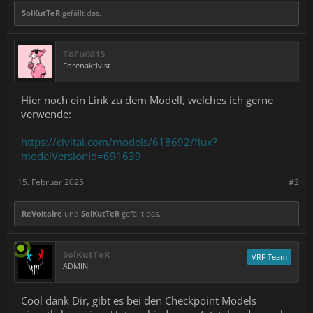
SolKutTeR
gefällt das.
ToFu0815
Forenaktivist
Hier noch ein Link zu dem Modell, welches ich gerne
verwende:
https://civitai.com/models/618692/flux?
modelVersionId=691639
15. Februar 2025
#2
ReVoltaire
und
SolKutTeR
gefällt das.
SolKutTeR
VRF Team
ADMIN
Cool dank Dir, gibt es bei den Checkpoint Models