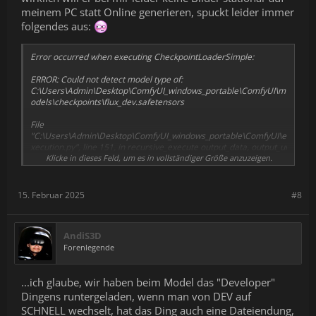
meinem PC statt Online generieren, spuckt leider immer
folgendes aus:
Error occurred when executing CheckpointLoaderSimple:
ERROR: Could not detect model type of:
C:\Users\Admin\Desktop\ComfyUI_windows_portable\ComfyUI\m
odels\checkpoints\flux_dev.safetensors
File
"C:\Users\Admin\Desktop\ComfyUI_windows_portable\ComfyUI\e
xecution.py", line 151, in recursive_execute output_data, output_ui
Klicke in dieses Feld, um es in vollständiger Größe anzuzeigen.
= get_output_data(obj, input_data_all)
File
"C:\Users\Admin\Desktop\ComfyUI_windows_portable\ComfyUI\e
15. Februar 2025
#8
xecution.py", line 81, in get_output_data return_values =
map_node_over_list(obj, input_data_all, obj.FUNCTION,
allow_interrupt=True)
AndiS3D
Forenlegende
^
File
"C:\Users\Admin\Desktop\ComfyUI_windows_portable\ComfyUI\e
...ich glaube, wir haben beim Model das "Developer"
xecution.py", line 74, in map_node_over_list
Dingens runtergeladen, wenn man von DEV auf
results.append(getattr(obj, func)(**slice_dict(input_data_all, i)))
SCHNELL wechselt, hat das Ding auch eine Dateiendung,