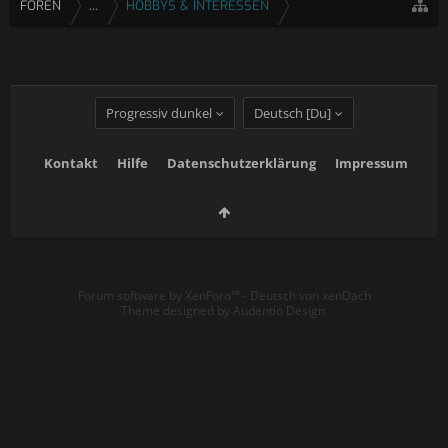
FOREN
...
HOBBYS & INTERESSEN
Progressiv dunkel
Deutsch [Du]
Kontakt
Hilfe
Datenschutzerklärung
Impressum
Forum software by XenForo™
-
Deutsch von xenDach
Theme designed by
Audentio Design
.