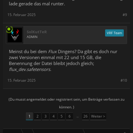
lade gerade das mal runter.
^
File
"C:\Users\Admin\Desktop\ComfyUI_windows_portable\ComfyUI\n
15. Februar 2025
#9
odes.py", line 518, in load_checkpoint out =
comfy.sd.load_checkpoint_guess_config(ckpt_path,
output_vae=True, output_clip=True,
SolKutTeR
embedding_directory=folder_paths.get_folder_paths("embedding
VRF Team
ADMIN
s"))
Meinst du bei dem
Flux
Dingens? Da gibt es doch nur
zwei Versionen einmal mit 22 und 15 GB, die
Benennung der Datei bleibt jedoch gleich;
File
flux_dev.safetensors
.
"C:\Users\Admin\Desktop\ComfyUI_windows_portable\ComfyUI\c
omfy\sd.py", line 497, in load_checkpoint_guess_config raise
RuntimeError("ERROR: Could not detect model type of:
15. Februar 2025
#10
{}".format(ckpt_path))
(Du musst angemeldet oder registriert sein, um Beiträge verfassen zu
können. )
1
2
3
4
5
6
→
26
Weiter >