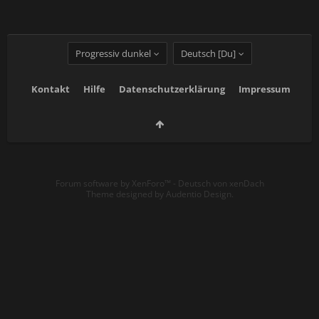
Progressiv dunkel
Deutsch [Du]
Kontakt
Hilfe
Datenschutzerklärung
Impressum
Forum software by XenForo™
-
Deutsch von xenDach
Theme designed by
Audentio Design
.