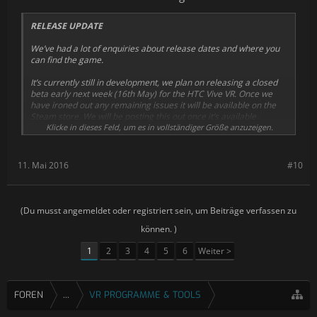
RELEASE UPDATE
We’ve had a lot of enquiries about release dates and where you
can find the game.
It’s currently still in development, we plan on releasing a closed
beta early next week (16th May) for the HTC Vive VR. Once we
have ironed out any remaining issues it will be available on the
Steam store. We will be posting this out once it’s available.
Klicke in dieses Feld, um es in vollständiger Größe anzuzeigen.
We do have a standard non VR version in the works which will be
available to buy in a few months.
11. Mai 2016
#10
We’ve had an influx of emails and have been a little swamped, we
will get back to you all eventually.
-Kingspray Team
(Du musst angemeldet oder registriert sein, um Beiträge verfassen zu
[
Quelle
]​
können. )
1
2
3
4
5
6
Weiter >
FOREN
...
VR PROGRAMME & TOOLS