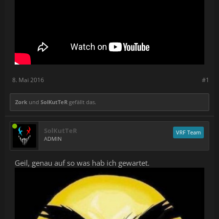
8. Mai 2016
#1
Zork
und
SolKutTeR
gefällt das.
SolKutTeR
VRF Team
ADMIN
Geil, genau auf so was hab ich gewartet.