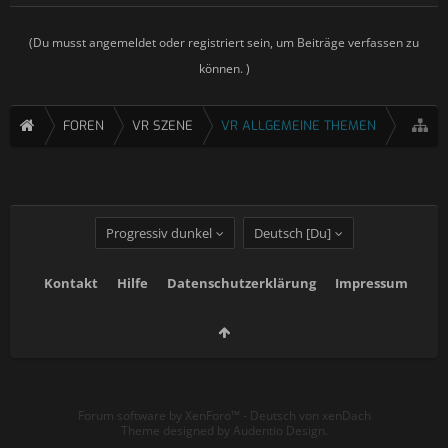
(Du musst angemeldet oder registriert sein, um Beiträge verfassen zu
können. )
FOREN
VR SZENE
VR ALLGEMEINE THEMEN
Progressiv dunkel
Deutsch [Du]
Kontakt
Hilfe
Datenschutzerklärung
Impressum
Forum software by XenForo™
-
Deutsch von xenDach
Theme designed by
Audentio Design
.