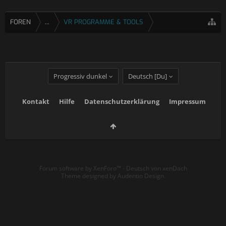
FOREN
...
VR PROGRAMME & TOOLS
Progressiv dunkel
Deutsch [Du]
Kontakt
Hilfe
Datenschutzerklärung
Impressum
Forum software by XenForo™
-
Deutsch von xenDach
Theme designed by
Audentio Design
.