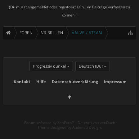
(Du musst angemeldet oder registriert sein, um Beiträge verfassen zu
können. )
FOREN
VR BRILLEN
VALVE / STEAM
Progressiv dunkel
Deutsch [Du]
Kontakt
Hilfe
Datenschutzerklärung
Impressum
Forum software by XenForo™
-
Deutsch von xenDach
Theme designed by
Audentio Design
.