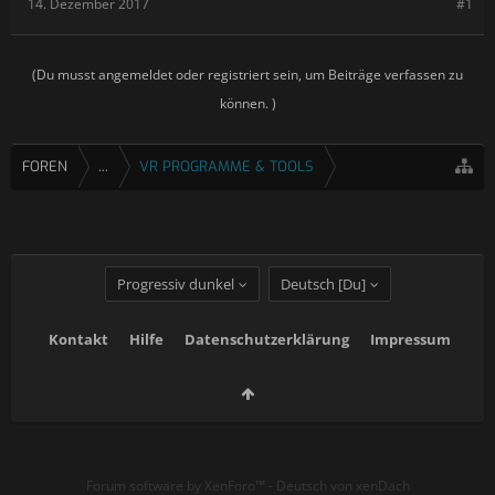
14. Dezember 2017
#1
(Du musst angemeldet oder registriert sein, um Beiträge verfassen zu
können. )
FOREN
...
VR PROGRAMME & TOOLS
Progressiv dunkel
Deutsch [Du]
Kontakt
Hilfe
Datenschutzerklärung
Impressum
Forum software by XenForo™
-
Deutsch von xenDach