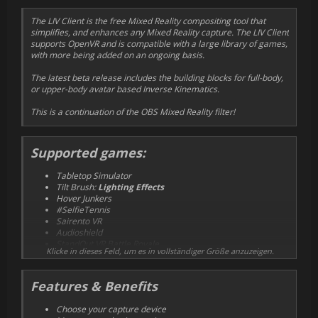
The LIV Client is the free Mixed Reality compositing tool that
simplifies, and enhances any Mixed Reality capture. The LIV Client
supports OpenVR and is compatible with a large library of games,
with more being added on an ongoing basis.
The latest beta release includes the building blocks for full-body,
or upper-body avatar based Inverse Kinematics.
This is a continuation of the OBS Mixed Reality filter!
Supported games:
Tabletop Simulator
Tilt Brush:
Lighting Effects
Hover Junkers
#SelfieTennis
Sairento VR
Audioshield
StandOut VR Battle Royale
Klicke in dieses Feld, um es in vollständiger Größe anzuzeigen.
Beastpets
Space Pirate Trainer
Holodance:
Fully Integrated
Features & Benefits
Racket: Nx
Windlands
Choose your capture device
Hot Dogs, Horseshoes & Hand Grenades