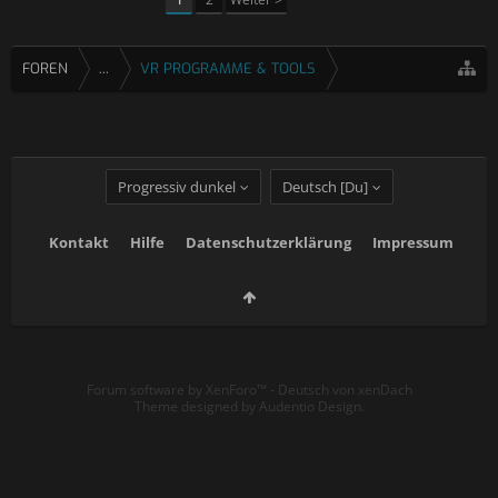
FOREN
...
VR PROGRAMME & TOOLS
Progressiv dunkel
Deutsch [Du]
Kontakt
Hilfe
Datenschutzerklärung
Impressum
Forum software by XenForo™
-
Deutsch von xenDach
Theme designed by
Audentio Design
.