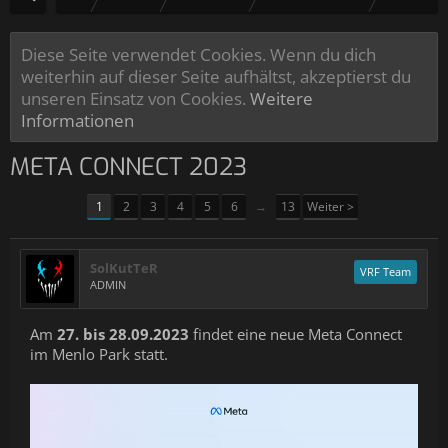
Diese Seite verwendet Cookies. Wenn du dich
weiterhin auf dieser Seite aufhältst, akzeptierst du
unseren Einsatz von Cookies.
Weitere
Informationen
META CONNECT 2023
1
2
3
4
5
6
→
13
Weiter >
SolKutTeR
VRF Team
ADMIN
Am
27. bis 28.09.2023
findet eine neue Meta Connect
im Menlo Park statt.