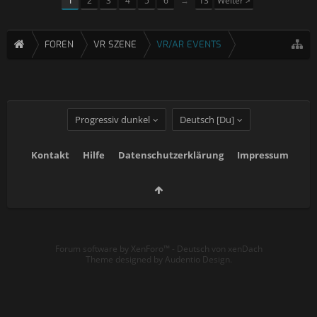
1
2
3
4
5
6
→
13
Weiter >
FOREN
VR SZENE
VR/AR EVENTS
Progressiv dunkel
Deutsch [Du]
Kontakt
Hilfe
Datenschutzerklärung
Impressum
Forum software by XenForo™
-
Deutsch von xenDach
Theme designed by
Audentio Design
.