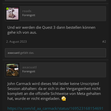
experiences, networking events, and more.
While registration for the in-person experience is limited,
roads
everyone is invited to join us virtually to get an in-depth look at
Forengott
new Meta products (we’re looking at you,
Quest 3
), see the latest
in AI and XR innovation, explore how the metaverse is coming to
life, and hear from our community of devs, builders, and creators.
Und wir werden die Quest 3 dann bestellen können
gehe ich von aus.
Stay tuned—we’ll have more details to share as we get closer to
the event. In the meantime, sign up at
metaconnect.com
to
receive programming announcements and event updates
2. August 2023
#2
straight to your inbox.
axacuatl
gefällt das.
axacuatl
Forengott
John Carmack wird dieses Mal leider keine Unscripted
Session abhalten: da er sich in der Vergangenheit nicht
komplett an die offizielle Sichtweise von Meta gehalten
hat, wurde er nicht eingeladen.
https://x.com/id_aa_carmack/status/169523168154691