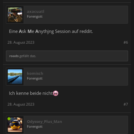
axacuatl
Forengott
Eine
A
sk
M
e
A
nythjng Session auf reddit.
28. August 2023
#6
roads
gefällt das.
komisch
Forengott
Ich kenne beide nicht
28. August 2023
#7
Odyssey_Plus_Man
Forengott