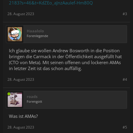
2183?s=46&t=KdZEo_aJnzAauIef-Hm80Q
28. August 2023
#3
Haaalolo
Forenlegende
Ich glaube sie wollen Andrew Bosworth in die Position
bringen die Carmack in der Öffentlichkeit ausgefüllt hat
(CTO von Meta). Mit seinen offenen und lockeren AMAs
in letzter Zeit ist das schon auffällig.
28. August 2023
#4
roads
Forengott
Was ist AMAs?
28. August 2023
#5