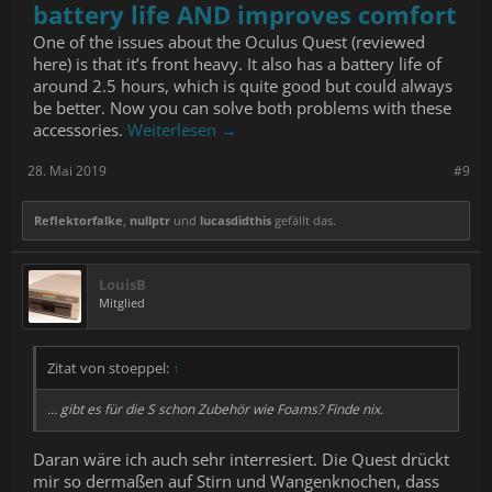
battery life AND improves comfort
One of the issues about the Oculus Quest (reviewed
here) is that it’s front heavy. It also has a battery life of
around 2.5 hours, which is quite good but could always
be better. Now you can solve both problems with these
accessories.
Weiterlesen →
28. Mai 2019
#9
Reflektorfalke
,
nullptr
und
lucasdidthis
gefällt das.
LouisB
Mitglied
Zitat von stoeppel:
↑
… gibt es für die S schon Zubehör wie Foams? Finde nix.
Daran wäre ich auch sehr interresiert. Die Quest drückt
mir so dermaßen auf Stirn und Wangenknochen, dass