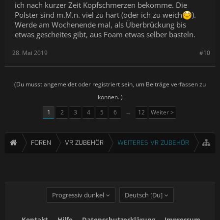
ich nach kurzer Zeit Kopfschmerzen bekomme. Die
Polster sind m.M.n. viel zu hart (oder ich zu weich
).
Werde am Wochenende mal, als Überbrückung bis
etwas gescheites gibt, aus Foam etwas selber basteln.
28. Mai 2019
#10
(Du musst angemeldet oder registriert sein, um Beiträge verfassen zu
können. )
1
2
3
4
5
6
→
12
Weiter >
FOREN
VR ZUBEHÖR
WEITERES VR ZUBEHÖR
Progressiv dunkel
Deutsch [Du]
Kontakt
Hilfe
Datenschutzerklärung
Impressum