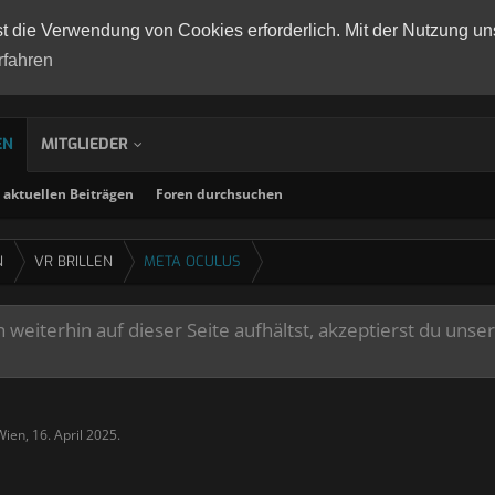
st die Verwendung von Cookies erforderlich. Mit der Nutzung un
rfahren
EN
MITGLIEDER
aktuellen Beiträgen
Foren durchsuchen
N
VR BRILLEN
META OCULUS
weiterhin auf dieser Seite aufhältst, akzeptierst du unse
Wien
,
16. April 2025
.