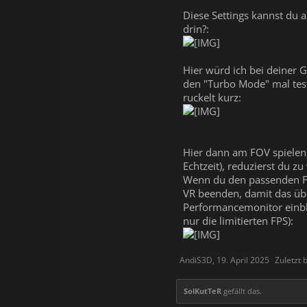
Diese Settings kannst du
drin?:
Hier würd ich bei deiner 
den "Turbo Mode" mal teste
ruckelt kurz:
Hier dann am FOV spielen,
Echtzeit), reduzierst du zu
Wenn du den passenden FOV 
VR beenden, damit das übe
Performancemonitor einble
nur die limitierten FPS):
AndiS3D
,
19. April 2025
Zuletzt 
SolKutTeR
gefällt das.