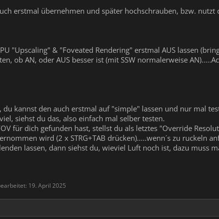
 auch erstmal übernehmen und später hochschrauben, bzw. nutzt 
GPU "Upscaling" & "Foveated Rendering" erstmal AUS lassen (brin
n, ob AN, oder AUS besser ist (mit SSW normalerweise AN).....Ach
 du kannst den auch erstmal auf "simple" lassen und nur mal test
 viel, siehst du das, also einfach mal selber testen.
für dich gefunden hast, stellst du als letztes "Override Resoluti
rnommen wird (2 x STRG+TAB drücken).....wenn´s zu ruckeln anfä
nden lassen, dann siehst du, wieviel Luft noch ist, dazu muss m
bearbeitet:
19. April 2025