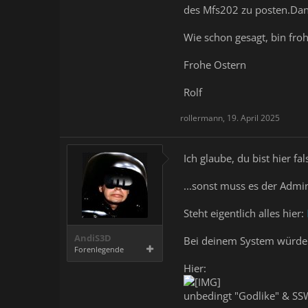
des Mfs202 zu posten.Dann
Wie schon gesagt, bin froh
Frohe Ostern
Rolf
rollermann
,
19. April 2025
Ich glaube, du bist hier fa
...sonst muss es der Admin
Steht eigentlich alles hier:
AndiS3D
Bei deinem System würde i
Forenlegende
Hier:
unbedingt "Godlike" & SS