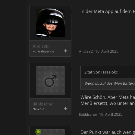
In der Meta App auf dem PC
AndiS3D
Forenlegende
AndiS3D
,
16. April 2025
Zitat von Haaalolo:
↑
Wenn du auf das Wlan Batterie
Wäre Schön. Aber Meta ha
Menü ersetzt, wo unter a
Jläbbischer
Newbie
Jläbbischer
,
19. April 2025
Der Punkt war auch wenig