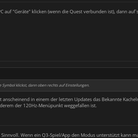
 auf "Geräte" klicken (wenn die Quest verbunden ist), dann auf´s 
 Symbol klickst, dann oben rechts auf Einstellungen.
t anscheinend in einem der letzten Updates das Bekannte Kachel
nderem der 120Hz-Menüpunkt weggefallen ist.
 Sinnvoll. Wenn ein Q3-Spiel/App den Modus unterstützt kann ma