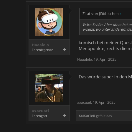
Zitat von Jläbbischer:
↑
Wäre Schön. Aber Meta hat an
ersetzt, wo unter anderem de
komisch bei meiner Quest 
Haaalolo
Menüpunkte, rechts die mö
Forenlegende
Haaalolo
,
19. April 2025
Das würde super in den M
axacuatl
,
19. April 2025
axacuatl
Forengott
SolKutTeR
gefällt das.