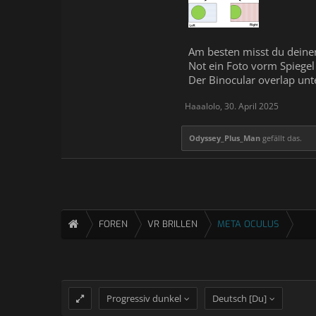
Am besten misst du deine
Not ein Foto vorm Spiegel
Der Binocular overlap unte
Haaalolo
,
30. April 2025
Odyssey_Plus_Man
gefällt das.
FOREN
VR BRILLEN
META OCULUS
Progressiv dunkel
Deutsch [Du]