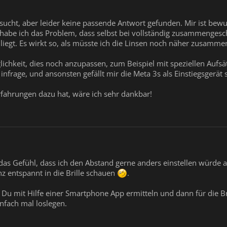
ucht, aber leider keine passende Antwort gefunden. Mir ist bewuss
ngs habe ich das Problem, dass selbst bei vollständig zusammenge
 liegt. Es wirkt so, als müsste ich die Linsen noch näher zusamme
glichkeit, dies noch anzupassen, zum Beispiel mit speziellen Auf
infrage, und ansonsten gefällt mir die Meta 3s als Einstiegsgerät 
rfahrungen dazu hat, wäre ich sehr dankbar!
as Gefühl, dass ich den Abstand gerne anders einstellen würde als 
nz entspannt in die Brille schauen
.
u mit Hilfe einer Smartphone App ermitteln und dann für die Br
nfach mal loslegen.