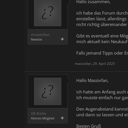
Hallo zusammen,
ich habe das Forum durchs
einstellen lässt, allerdi
nicht richtig übereinander
massivfan
Gibt es eventuell eine Mö
Newbie
mich aktuell kein Neukauf 
Falls jemand Tipps oder E
massivfan
,
29. April 2025
Hallo Massivfan,
ich hatte am Anfang auch d
Ich musste einfach nur ga
Den Augenabstand kannst D
VR-Rolle
und dann so lassen und ei
Aktives Mitglied
Besten Gruß