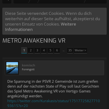
Diese Seite verwendet Cookies. Wenn du dich
weiterhin auf dieser Seite aufhältst, akzeptierst du
unseren Einsatz von Cookies.
Weitere
Informationen
METRO AWAKENING VR
1
2
3
4
5
6
→
35
Weiter >
komisch
Forengott
Die Spannung in der PSVR 2 Gemeinde ist zum greifen
denn auf der nächsten State of Play soll laut Gerüchten
das Spiel Metro Awakening VR von Vertigo Games
angekündigt werden.
https://twitter.com/Kurakasis/status/17517725827710
93615?s=20