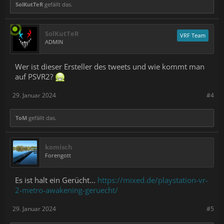
SolKutTeR
gefällt das.
SolKutTeR
VRF Team
ADMIN
Wer ist dieser Ersteller des tweets und wie kommt man
auf PSVR2?
29. Januar 2024
#4
ToM
gefällt das.
komisch
Forengott
Es ist halt ein Gerücht...
https://mixed.de/playstation-vr-
2-metro-awakening-geruecht/
29. Januar 2024
#5