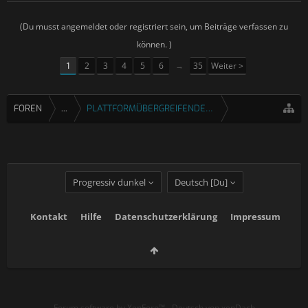
(Du musst angemeldet oder registriert sein, um Beiträge verfassen zu
können. )
1
2
3
4
5
6
→
35
Weiter >
FOREN
...
PLATTFORMÜBERGREIFENDE SPIELE
Progressiv dunkel
Deutsch [Du]
Kontakt
Hilfe
Datenschutzerklärung
Impressum
Forum software by XenForo™
-
Deutsch von xenDach