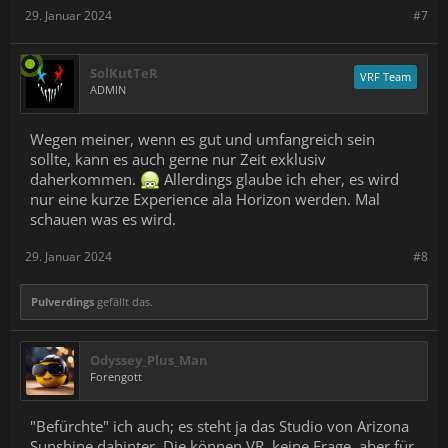
29. Januar 2024
#7
SolKutTeR
VRF Team
ADMIN
Wegen meiner, wenn es gut und umfangreich sein
sollte, kann es auch gerne nur Zeit exklusiv
daherkommen.
Allerdings glaube ich eher, es wird
nur eine kurze Experience ala Horizon werden. Mal
schauen was es wird.
29. Januar 2024
#8
Pulverdings
gefällt das.
Odyssey_Plus_Man
Forengott
"Befürchte" ich auch; es steht ja das Studio von Arizona
Sunshine dahinter. Die können VR, keine Frage, aber für