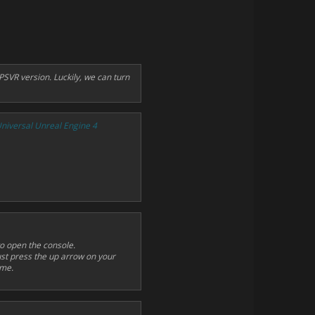
PSVR version. Luckily, we can turn
niversal Unreal Engine 4
to open the console.
ust press the up arrow on your
ime.