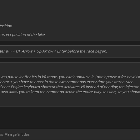
osition
orrect position of the bike
Enter & ~ + UP Arrow + Up Arrow + Enter before the race began.
 pause it after it's in VR mode, you can't unpause it. (don't pause it for now! I'll 
jector + you have to enter in those two commands every time you start a race.
heat Engine keyboard shortcut that activates VR instead of needing the injector +
 also allow you to keep the command active the entire play-session, so you should
lus_Man
gefällt das.