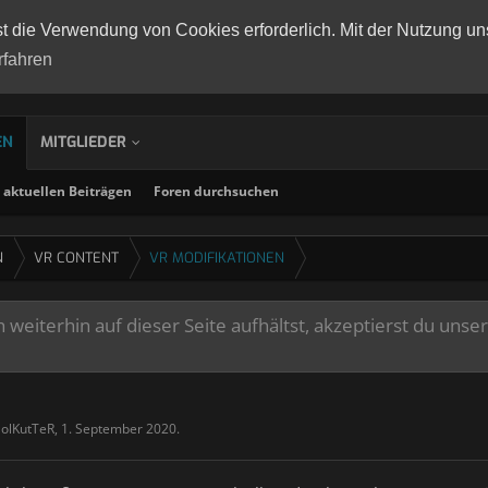
st die Verwendung von Cookies erforderlich. Mit der Nutzung un
rfahren
EN
MITGLIEDER
aktuellen Beiträgen
Foren durchsuchen
N
VR CONTENT
VR MODIFIKATIONEN
weiterhin auf dieser Seite aufhältst, akzeptierst du unse
SolKutTeR
,
1. September 2020
.