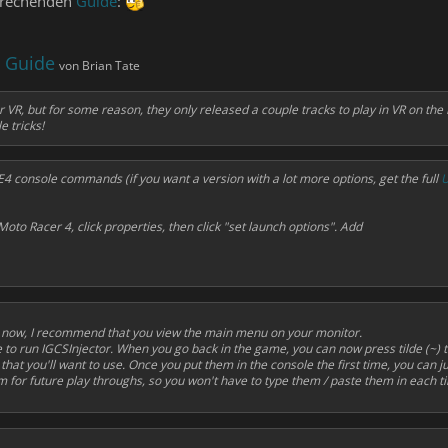
sprechenden
Guide
:
 Guide
von Brian Tate
VR, but for some reason, they only released a couple tracks to play in VR on the 
e tricks!
4 console commands (if you want a version with a lot more options, get the full
U
oto Racer 4, click properties, then click "set launch options". Add
 now, I recommend that you view the main menu on your monitor.
 to run IGCSInjector. When you go back in the game, you can now press tilde (~) 
at you'll want to use. Once you put them in the console the first time, you can j
 for future play throughs, so you won't have to type them / paste them in each t