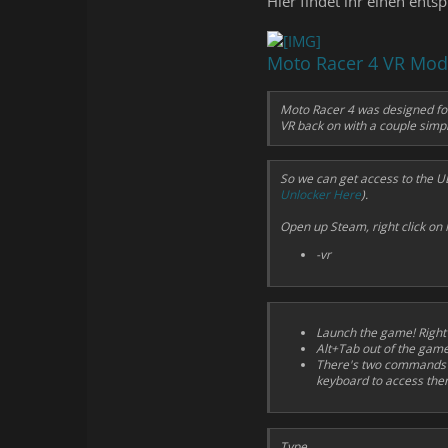
Hier findet ihr einen ent
Moto Racer 4 VR Mod
Moto Racer 4 was designed for 
VR back on with a couple simpl
So we can get access to the UE
Unlocker Here
).
Open up Steam, right click on M
-vr
Launch the game! Right
Alt+Tab out of the game
There's two commands th
keyboard to access them
Type