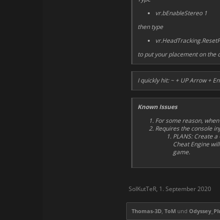
vr.bEnableStereo 1
then type
vr.HeadTracking.ResetP
to put your placement on the c
I quickly hit: ~ + UP Arrow + 
Known Issues
For some reason, when you
Requires the console in
PLANS: Create a C
Cheat Engine will
game.
SolKutTeR
,
1. September 2020
Thomas-3D
,
ToM
und
Odyssey_P