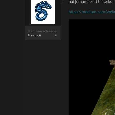
hat jemand echt hinbeko
https://medium.com/webm
Hammerschaedel
Forengott