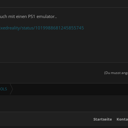
 auch mit einen PS1 emulator..
mixedreality/status/1019988681245855745
(Du musst ange
OOLS
Startseite
Konta