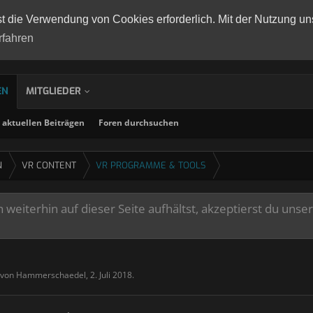
st die Verwendung von Cookies erforderlich. Mit der Nutzung un
rfahren
EN
MITGLIEDER
aktuellen Beiträgen
Foren durchsuchen
N
VR CONTENT
VR PROGRAMME & TOOLS
weiterhin auf dieser Seite aufhältst, akzeptierst du unse
t von
Hammerschaedel
,
2. Juli 2018
.