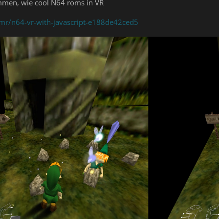
mmen, wie cool N64 roms in VR
r/n64-vr-with-javascript-e188de42ced5