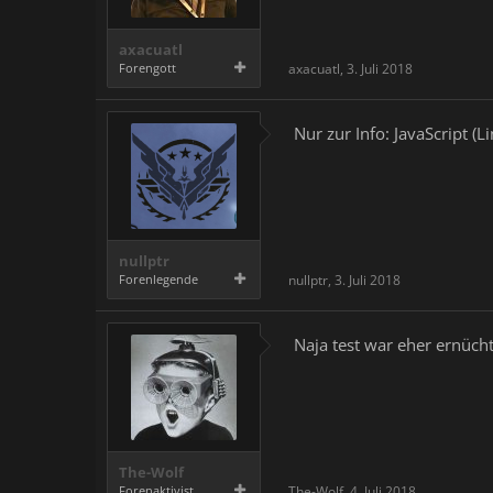
axacuatl
Forengott
axacuatl
,
3. Juli 2018
Nur zur Info: JavaScript (L
nullptr
Forenlegende
nullptr
,
3. Juli 2018
Naja test war eher ernücht
The-Wolf
Forenaktivist
The-Wolf
,
4. Juli 2018