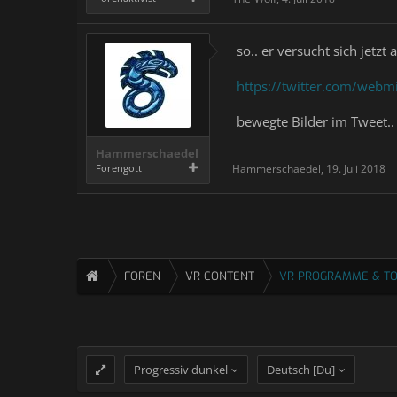
so.. er versucht sich jetzt
https://twitter.com/web
bewegte Bilder im Tweet..
Hammerschaedel
Forengott
Hammerschaedel
,
19. Juli 2018
FOREN
VR CONTENT
VR PROGRAMME & T
Progressiv dunkel
Deutsch [Du]