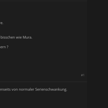
re.
n bisschen wie Mura.
ern ?
#1
r jenseits von normaler Serienschwankung.