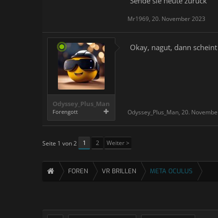
Sende sie heute zurück
Mr1969
,
20. November 2023
Okay, nagut, dann scheint
Odyssey_Plus_Man
Forengott
Odyssey_Plus_Man
,
20. Novembe
1
2
Weiter >
Seite 1 von 2
FOREN
VR BRILLEN
META OCULUS