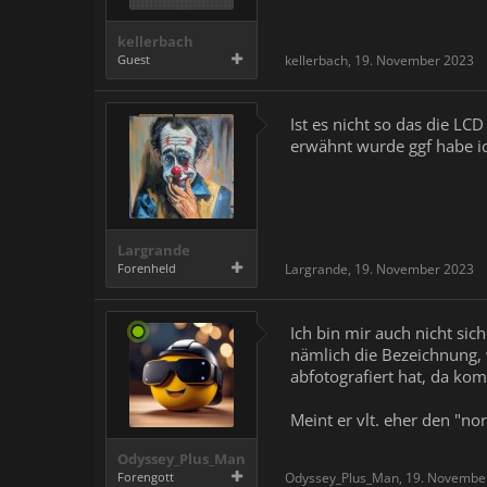
kellerbach
Guest
kellerbach
,
19. November 2023
Ist es nicht so das die LC
erwähnt wurde ggf habe ich
Largrande
Forenheld
Largrande
,
19. November 2023
Ich bin mir auch nicht sic
nämlich die Bezeichnung, 
abfotografiert hat, da ko
Meint er vlt. eher den "n
Odyssey_Plus_Man
Forengott
Odyssey_Plus_Man
,
19. Novembe