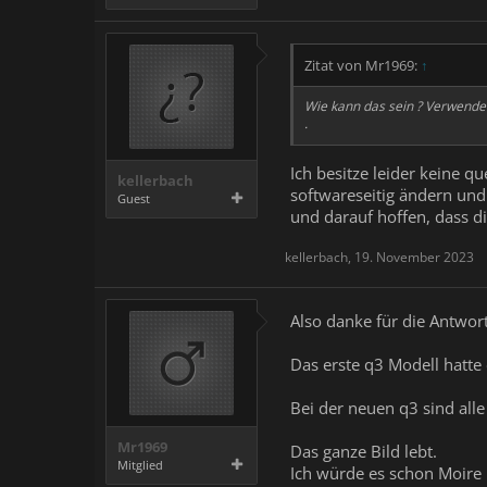
Zitat von Mr1969:
↑
Wie kann das sein ? Verwende
.
Ich besitze leider keine que
kellerbach
softwareseitig ändern und 
Guest
und darauf hoffen, dass di
kellerbach
,
19. November 2023
Also danke für die Antwor
Das erste q3 Modell hatte
Bei der neuen q3 sind all
Mr1969
Das ganze Bild lebt.
Mitglied
Ich würde es schon Moire