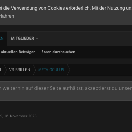
st die Verwendung von Cookies erforderlich. Mit der Nutzung un
rfahren
EN
MITGLIEDER
aktuellen Beiträgen
Foren durchsuchen
N
VR BRILLEN
META OCULUS
weiterhin auf dieser Seite aufhältst, akzeptierst du unse
69
,
18. November 2023
.