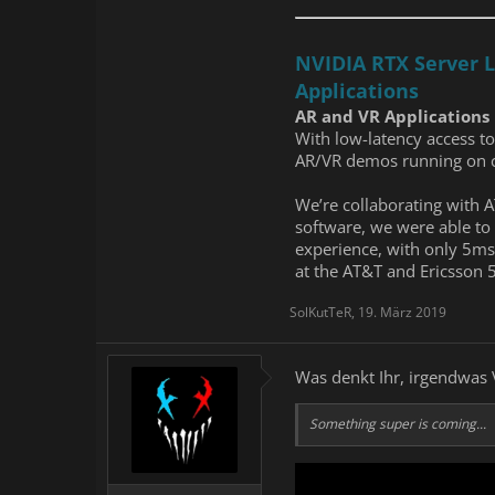
NVIDIA RTX Server 
Applications
AR and VR Applications
With low-latency access t
AR/VR demos running on c
We’re collaborating with 
software, we were able to
experience, with only 5m
at the AT&T and Ericsson 
SolKutTeR
,
19. März 2019
Was denkt Ihr, irgendwas 
Something super is coming...