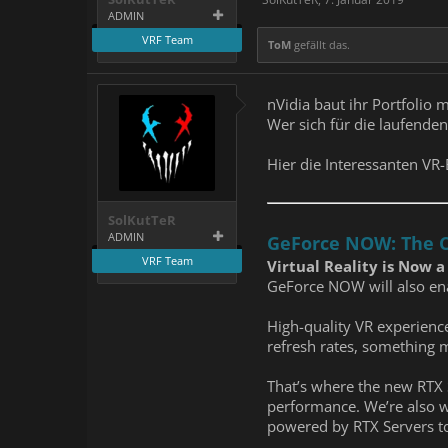
ADMIN
VRF Team
ToM
gefällt das.
nVidia baut ihr Portfolio 
Wer sich für die laufenden
Hier die Interessanten VR
SolKutTeR
ADMIN
GeForce NOW: The C
VRF Team
Virtual Reality is Now a
GeForce NOW will also ena
High-quality VR experienc
refresh rates, something 
That’s where the new RTX 
performance. We’re also w
powered by RTX Servers to