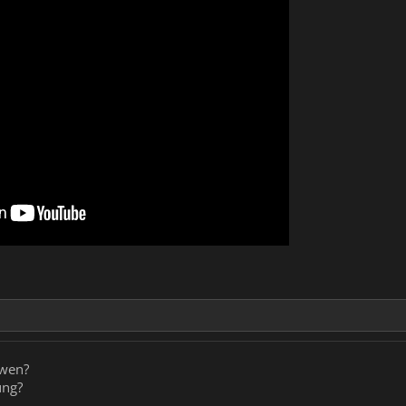
 wen?
ung?