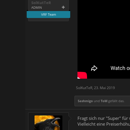
SolKutTeR
ADMIN
VRF Team
SolKutTeR
,
23. Mai 2019
Sashmigo
und
ToM
gefällt das.
Fragt sich nur "Super" für
Vielleicht eine Preiserhöh