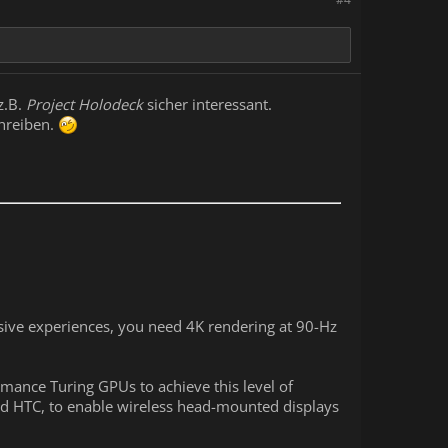
z.B.
Project Holodeck
sicher interessant.
chreiben.
sive experiences, you need 4K rendering at 90-Hz
ance Turing GPUs to achieve this level of
nd HTC, to enable wireless head-mounted displays