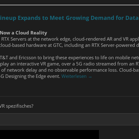
Lineup Expands to Meet Growing Demand for Data
 Now a Cloud Reality
o RTX Servers at the network edge, cloud-rendered AR and VR appl
loud-based hardware at GTC, including an RTX Server-powered d
AT&T and Ericsson to bring these experiences to life on mobile n
 play an interactive VR game, over a 5G radio streamed from an RT
s of network delay and no observable performance loss. Cloud-b
5G Designing the Edge event.
Weiterlesen →
VR spezifisches?