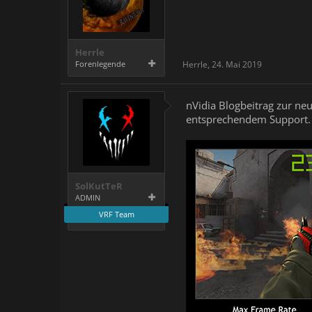
Herrle
Forenlegende
Herrle
,
24. Mai 2019
nVidia Blogbeitrag zur n
entsprechendem Support
SolKutTeR
ADMIN
VRF Team