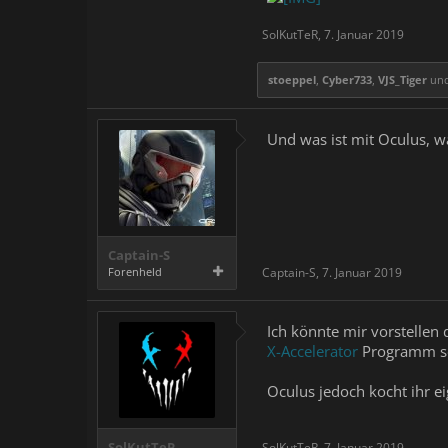
SolKutTeR
,
7. Januar 2019
stoeppel
,
Cyber733
,
VJS_Tiger
un
Und was ist mit Oculus, w
Captain-S
Forenheld
Captain-S
,
7. Januar 2019
Ich könnte mir vorstellen 
X-Accelerator
Programm sow
Oculus jedoch kocht ihr e
SolKutTeR
SolKutTeR
,
7. Januar 2019