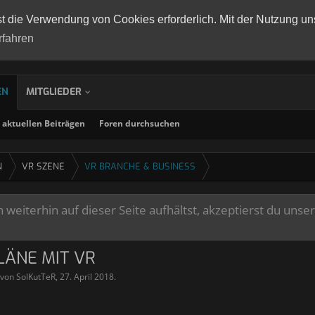
st die Verwendung von Cookies erforderlich. Mit der Nutzung un
rfahren
EN
MITGLIEDER
aktuellen Beiträgen
Foren durchsuchen
N
VR SZENE
VR BRANCHE & BUSINESS
weiterhin auf dieser Seite aufhältst, akzeptierst du unse
LÄNE MIT VR
t von
SolKutTeR
,
27. April 2018
.