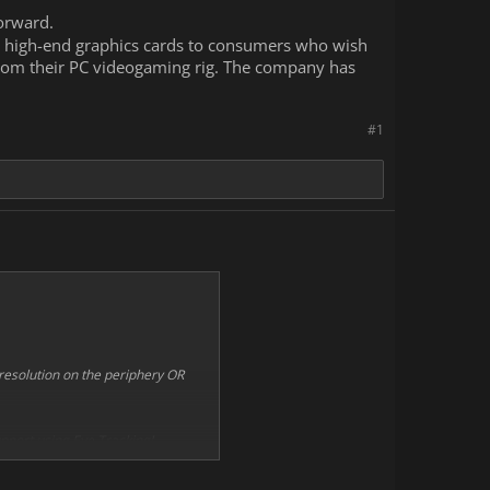
orward.
r high-end graphics cards to consumers who wish
 from their PC videogaming rig. The company has
#1
resolution on the periphery OR
pport using Eye Tracking!