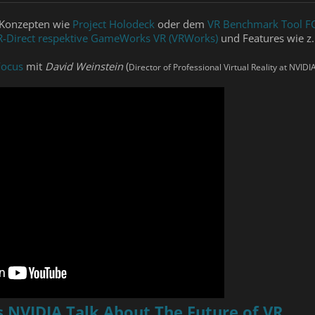
t Konzepten wie
Project Holodeck
oder dem
VR Benchmark Tool F
R-Direct respektive GameWorks VR (VRWorks)
und Features wie z
ocus
mit
David Weinstein
(
Director of Professional Virtual Reality at NVIDI
 NVIDIA Talk About The Future of VR