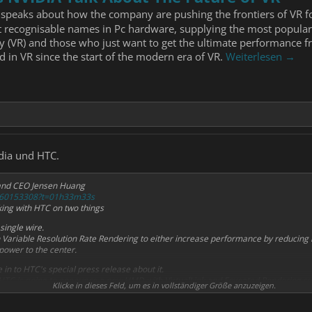
 speaks about how the company are pushing the frontiers of VR f
t recognisable names in Pc hardware, supplying the most popula
lity (VR) and those who just want to get the ultimate performance
ed in VR since the start of the modern era of VR.
Weiterlesen →
dia und HTC.
 and CEO Jensen Huang
s/360153308?t=01h33m33s
ing with HTC on two things
 single wire.
 Variable Resolution Rate Rendering to either increase performance by reducing 
power to the center.
 in to HTC's special press release about it.
ve HTC is going to announce a new HMD with VirtualLink and Foveated Rendering su
Klicke in dieses Feld, um es in vollständiger Größe anzuzeigen.
few more hours to find out!