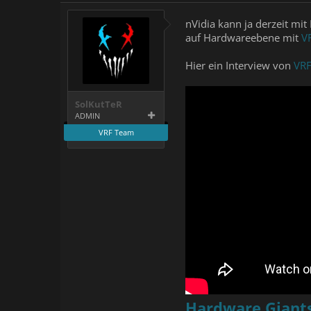
nVidia kann ja derzeit mi
auf Hardwareebene mit
V
Hier ein Interview von
VRF
SolKutTeR
ADMIN
VRF Team
Hardware Giants