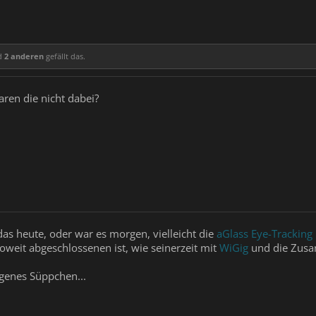
d
2 anderen
gefällt das.
aren die nicht dabei?
das heute, oder war es morgen, vielleicht die
aGlass Eye-Tracking
eit abgeschlossenen ist, wie seinerzeit mit
WiGig
und die Zusa
igenes Süppchen...