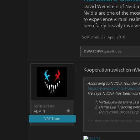
David Weinstein of Nvidia
Nvidia are one of the mos
to experience virtual rea
been fairly heavily involv
SolKutTeR
,
27. April 2018
OWATCHVR
gefällt das.
Kooperation zwischen nVi
According to NVIDIA founder
https://www.twitch.tv/video
He says NVIDIA has been work
VirtualLink so there is a
SolKutTeR
Using Eye Tracking with
ADMIN
focus more processing 
VRF Team
He also says to be sure to tune
All of this leads me to belie
In any case, looks like only a 