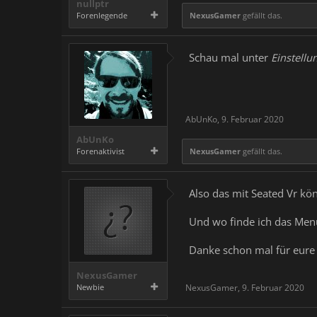
nullptr
Forenlegende
NexusGamer
gefällt das.
Schau mal unter
Einstellu
AbUnKo
,
9. Februar 2020
AbUnKo
Forenaktivist
NexusGamer
gefällt das.
Also das mit Seated Vr kö
Und wo finde ich das Menü
Danke schon mal für eure 
NexusGamer
Newbie
NexusGamer
,
9. Februar 2020