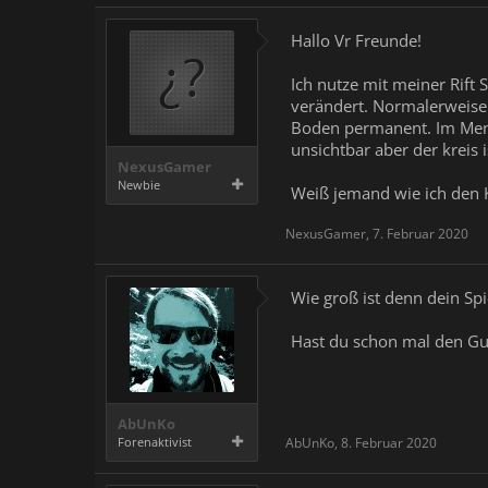
Hallo Vr Freunde!
Ich nutze mit meiner Rift 
verändert. Normalerweise 
Boden permanent. Im Menü,
unsichtbar aber der kreis 
NexusGamer
Newbie
Weiß jemand wie ich den 
NexusGamer
,
7. Februar 2020
Wie groß ist denn dein Spie
Hast du schon mal den Gua
AbUnKo
Forenaktivist
AbUnKo
,
8. Februar 2020