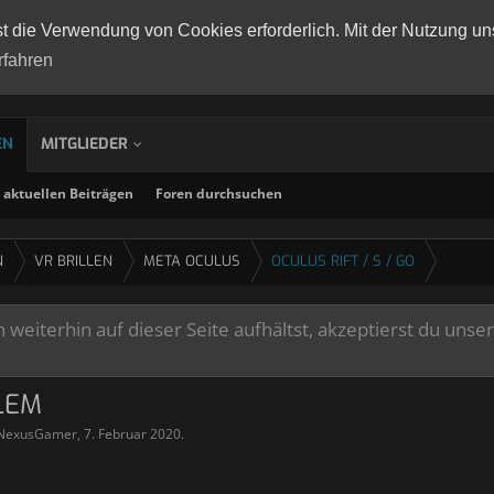
st die Verwendung von Cookies erforderlich. Mit der Nutzung un
rfahren
EN
MITGLIEDER
aktuellen Beiträgen
Foren durchsuchen
N
VR BRILLEN
META OCULUS
OCULUS RIFT / S / GO
weiterhin auf dieser Seite aufhältst, akzeptierst du unse
LEM
NexusGamer
,
7. Februar 2020
.