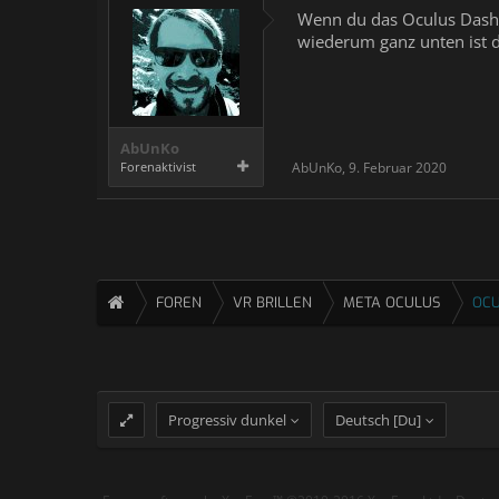
Wenn du das Oculus Dash
wiederum ganz unten ist 
AbUnKo
Forenaktivist
AbUnKo
,
9. Februar 2020
FOREN
VR BRILLEN
META OCULUS
OCU
Progressiv dunkel
Deutsch [Du]