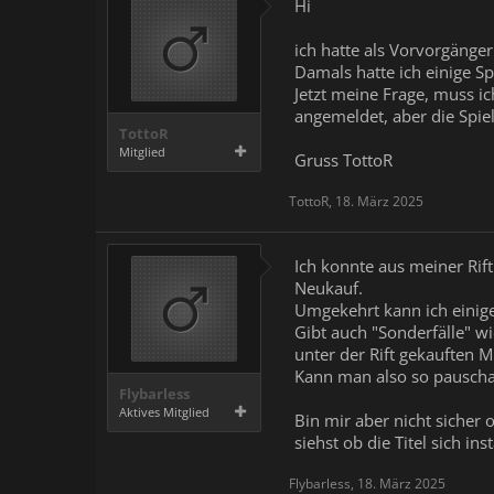
Hi
ich hatte als Vorvorgänger 
Damals hatte ich einige Sp
Jetzt meine Frage, muss i
angemeldet, aber die Spie
TottoR
Mitglied
Gruss TottoR
TottoR
,
18. März 2025
Ich konnte aus meiner Rif
Neukauf.
Umgekehrt kann ich einige
Gibt auch "Sonderfälle" wi
unter der Rift gekauften 
Kann man also so pauschal 
Flybarless
Aktives Mitglied
Bin mir aber nicht sicher 
siehst ob die Titel sich in
Flybarless
,
18. März 2025