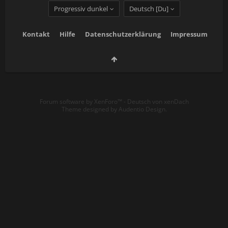
Progressiv dunkel
Deutsch [Du]
Kontakt
Hilfe
Datenschutzerklärung
Impressum
Forum software by XenForo™
-
Deutsch von xenDach
Theme designed by
Audentio Design
.