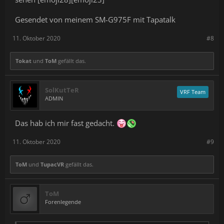
Gesendet von meinem SM-G975F mit Tapatalk
11. Oktober 2020
#8
Tokat
und
ToM
gefällt das.
SolKutTeR
VRF Team
ADMIN
Das hab ich mir fast gedacht.
11. Oktober 2020
#9
ToM
und
TupacVR
gefällt das.
ToM
Forenlegende