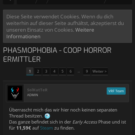
Diese Seite verwendet Cookies. Wenn du dich
weiterhin auf dieser Seite aufhältst, akzeptierst du
unseren Einsatz von Cookies.
Weitere
Informationen
PHASMOPHOBIA - COOP HORROR
ERMITTLER
1
2
3
4
5
6
→
9
Weiter >
SolKutTeR
VRF Team
ADMIN
Überrascht mich das wir hier noch keinen separaten
Thread besitzen.
Das ganze befindet sich in der
Early Access
Phase und ist
für
11,59€
auf
Steam
zu finden.