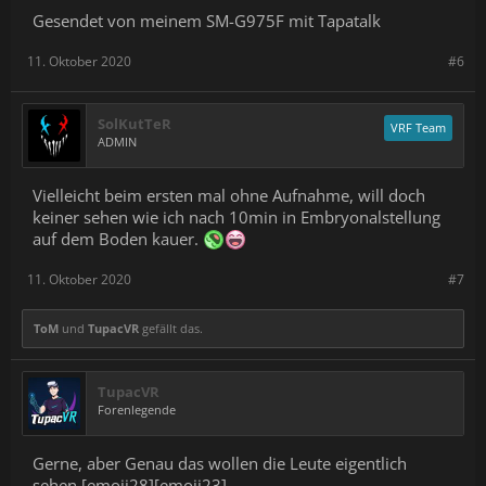
Gesendet von meinem SM-G975F mit Tapatalk
11. Oktober 2020
#6
SolKutTeR
VRF Team
ADMIN
Vielleicht beim ersten mal ohne Aufnahme, will doch
keiner sehen wie ich nach 10min in Embryonalstellung
auf dem Boden kauer.
11. Oktober 2020
#7
ToM
und
TupacVR
gefällt das.
TupacVR
Forenlegende
Gerne, aber Genau das wollen die Leute eigentlich
sehen [emoji28][emoji23]