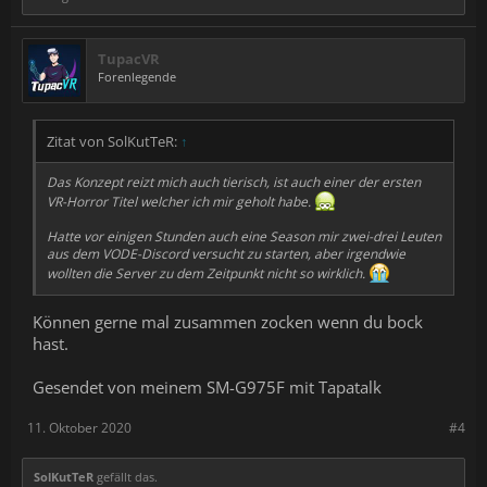
TupacVR
Forenlegende
Zitat von SolKutTeR:
↑
Das Konzept reizt mich auch tierisch, ist auch einer der ersten
VR-Horror Titel welcher ich mir geholt habe.
Hatte vor einigen Stunden auch eine Season mir zwei-drei Leuten
aus dem VODE-Discord versucht zu starten, aber irgendwie
wollten die Server zu dem Zeitpunkt nicht so wirklich.
Können gerne mal zusammen zocken wenn du bock
hast.
Gesendet von meinem SM-G975F mit Tapatalk
11. Oktober 2020
#4
SolKutTeR
gefällt das.