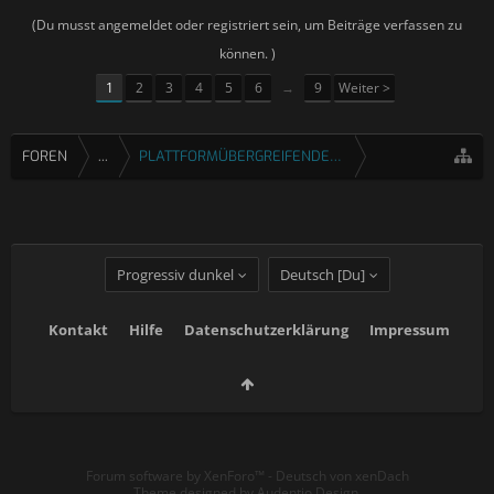
(Du musst angemeldet oder registriert sein, um Beiträge verfassen zu
können. )
1
2
3
4
5
6
→
9
Weiter >
FOREN
...
PLATTFORMÜBERGREIFENDE SPIELE
Progressiv dunkel
Deutsch [Du]
Kontakt
Hilfe
Datenschutzerklärung
Impressum
Forum software by XenForo™
-
Deutsch von xenDach
Theme designed by
Audentio Design
.