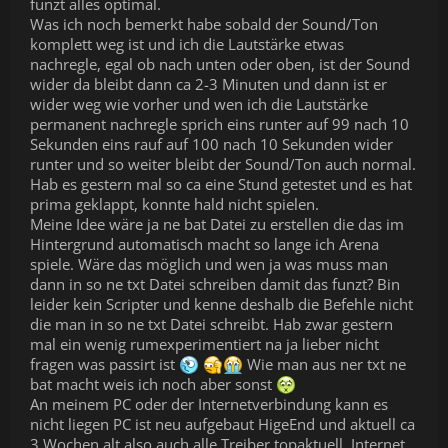
funzt alles optimal.
Was ich noch bemerkt habe sobald der Sound/Ton
komplett weg ist und ich die Lautstärke etwas
nachregle, egal ob nach unten oder oben, ist der Sound
wider da bleibt dann ca 2-3 Minuten und dann ist er
wider weg wie vorher und wen ich die Lautstärke
permanent nachregle sprich eins runter auf 99 nach 10
Sekunden eins rauf auf 100 nach 10 Sekunden wider
runter und so weiter bleibt der Sound/Ton auch normal.
Hab es gestern mal so ca eine Stund getestet und es hat
prima geklappt, konnte hald nicht spielen.
Meine Idee wäre ja ne bat Datei zu erstellen die das im
Hintergrund automatisch macht so lange ich Arena
spiele. Wäre das möglich und wen ja was muss man
dann in so ne txt Datei schreiben damit das funzt? Bin
leider kein Scripter und kenne deshalb die Befehle nicht
die man in so ne txt Datei schreibt. Hab zwar gestern
mal ein wenig rumexperimentiert na ja lieber nicht
fragen was passirt ist
Wie man aus ner txt ne
bat macht weis ich noch aber sonst
An meinem PC oder der Internetverbindung kann es
nicht liegen PC ist neu aufgebaut HigeEnd und aktuell ca
3 Wochen alt also auch alle Treiber topaktuell. Internet