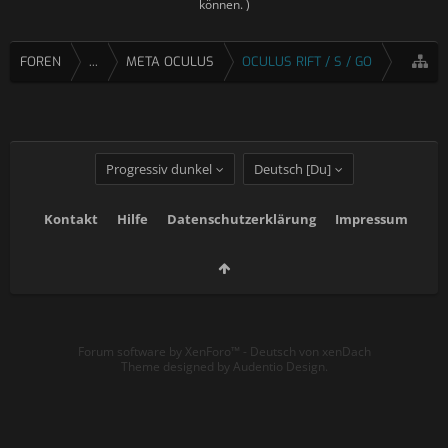
können. )
FOREN
...
META OCULUS
OCULUS RIFT / S / GO
Progressiv dunkel
Deutsch [Du]
Kontakt
Hilfe
Datenschutzerklärung
Impressum
Forum software by XenForo™
-
Deutsch von xenDach
Theme designed by
Audentio Design
.