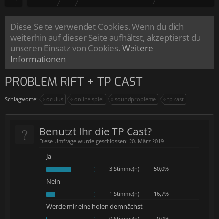
Diese Seite verwendet Cookies. Wenn du dich
weiterhin auf dieser Seite aufhältst, akzeptierst du
unseren Einsatz von Cookies.
Weitere
Informationen
PROBLEM RIFT + TP CAST
Schlagworte:
oculus
online spiel
soundpropleme
tp cast
?
Benutzt Ihr die TP Cast?
Diese Umfrage wurde geschlossen: 20. März 2019
Ja
3 Stimme(n)
50,0%
Nein
1 Stimme(n)
16,7%
Werde mir eine holen demnächst
0 Stimme(n)
0,0%