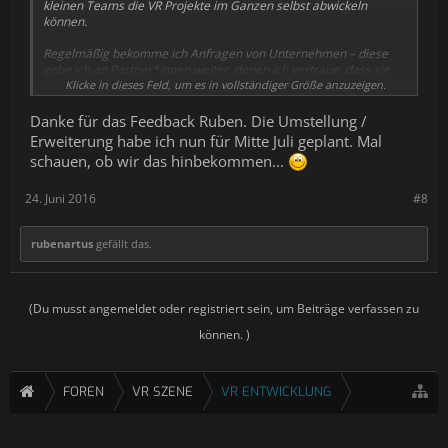
kleinen Teams die VR Projekte im Ganzen selbst abwickeln
können.
Regelmäßig bekomme ich Anfragen von Unternehmen – diese
gebe ich an Partner*innen weiter, denen ich vertraue, dass sie
qualitative Arbeit abliefern. Ich stehe dann noch beratend zur
Klicke in dieses Feld, um es in vollständiger Größe anzuzeigen.
Verfügung, Projektabwicklung und -abrechnung laufen aber ohne
mich.
Danke für das Feedback Ruben. Die Umstellung /
Erweiterung habe ich nun für Mitte Juli geplant. Mal
schauen, ob wir das hinbekommen...
Finde ich sehr gut! Die professionelle VR Entwickler*innen Szene
im deutschsprachigen Raum ist derzeit kaum vernetzt und es
fehlt an Wissensaustausch.
24. Juni 2016
#8
rubenartus
gefällt das.
(Du musst angemeldet oder registriert sein, um Beiträge verfassen zu
können. )
FOREN
VR SZENE
VR ENTWICKLUNG