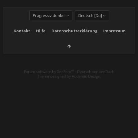
Progressiv dunkel
Deutsch [Du]
Kontakt
Hilfe
Datenschutzerklärung
Impressum
Forum software by XenForo™
-
Deutsch von xenDach
Theme designed by
Audentio Design
.