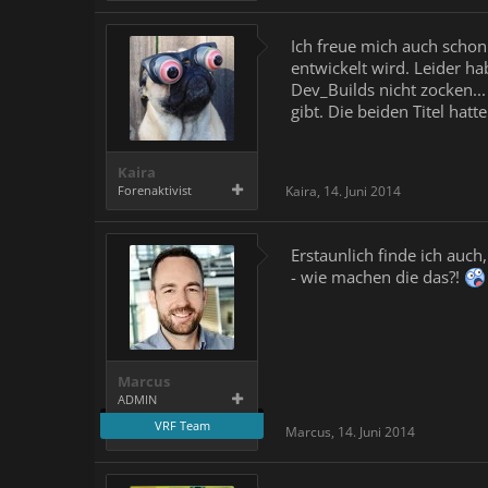
Ich freue mich auch schon 
entwickelt wird. Leider h
Dev_Builds nicht zocken...
gibt. Die beiden Titel ha
Kaira
Forenaktivist
Kaira
,
14. Juni 2014
Erstaunlich finde ich auch
- wie machen die das?!
Marcus
ADMIN
VRF Team
Marcus
,
14. Juni 2014