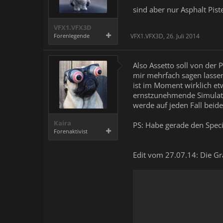
sind aber nur Asphalt Pist
VFX1.VFX3D
Forenlegende
VFX1.VFX3D
,
26. Juli 2014
Also Assetto soll von der
mir mehrfach sagen lassen
ist im Moment wirklich et
ernstzunehmende Simulati
werde auf jeden Fall beide
Kaira
PS: Habe gerade den Spec
Forenaktivist
Edit vom 27.07.14: Die Gra