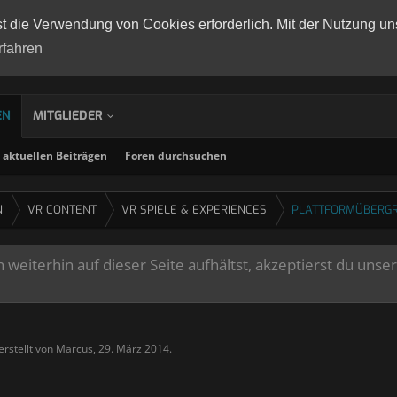
st die Verwendung von Cookies erforderlich. Mit der Nutzung un
rfahren
EN
MITGLIEDER
aktuellen Beiträgen
Foren durchsuchen
N
VR CONTENT
VR SPIELE & EXPERIENCES
PLATTFORMÜBERGR
weiterhin auf dieser Seite aufhältst, akzeptierst du unse
erstellt von
Marcus
,
29. März 2014
.