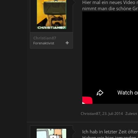
Hier mal ein neues Video 
nimmt man die schöne Gra
Christian87
Forenaktivist
Christian87
,
23. Juli 2014
Zuletz
Ich hab in letzter Zeit öft
Haben wir hier jemanden d