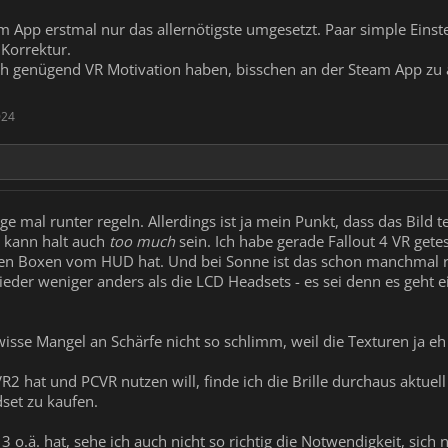
am App erstmal nur das allernötigste umgesetzt. Paar simple Einst
 Korrektur.
och genügend VR Motivation haben, bisschen an der Steam App zu
024
e mal runter regeln. Allerdings ist ja mein Punkt, dass das Bild t
s kann halt auch
too much
sein. Ich habe gerade Fallout 4 VR getes
en Boxen vom HUD hat. Und bei Sonne ist das schon manchmal r
 wieder weniger anders als die LCD Headsets - es sei denn es geht
ewisse Mangel an Schärfe nicht so schlimm, weil die Texturen ja eh
2 hat und PCVR nutzen will, finde ich die Brille durchaus aktuell
set zu kaufen.
o.ä. hat, sehe ich auch nicht so richtig die Notwendigkeit, sich