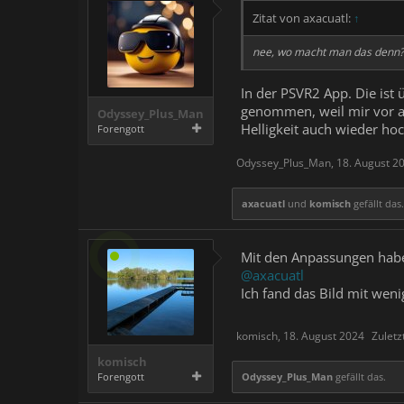
Zitat von axacuatl:
↑
nee, wo macht man das denn?
In der PSVR2 App. Die ist 
genommen, weil mir vor all
Odyssey_Plus_Man
Helligkeit auch wieder ho
Forengott
Odyssey_Plus_Man
,
18. August 2
axacuatl
und
komisch
gefällt das.
Mit den Anpassungen habe 
@axacuatl
Ich fand das Bild mit weni
komisch
,
18. August 2024
Zuletz
komisch
Forengott
Odyssey_Plus_Man
gefällt das.