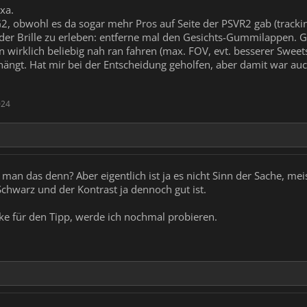
xa.
G2, obwohl es da sogar mehr Pros auf Seite der PSVR2 gab (tracki
" der Brille zu erleben: entferne mal den Gesichts-Gummilappen. G
 wirklich beliebig nah ran fahren (max. FOV, evt. besserer Sweets
 hängt. Hat mir bei der Entscheidung geholfen, aber damit war au
024
man das denn? Aber eigentlich ist ja es nicht Sinn der Sache, meis
 Schwarz und der Kontrast ja dennoch gut ist.
ke für den Tipp, werde ich nochmal probieren.