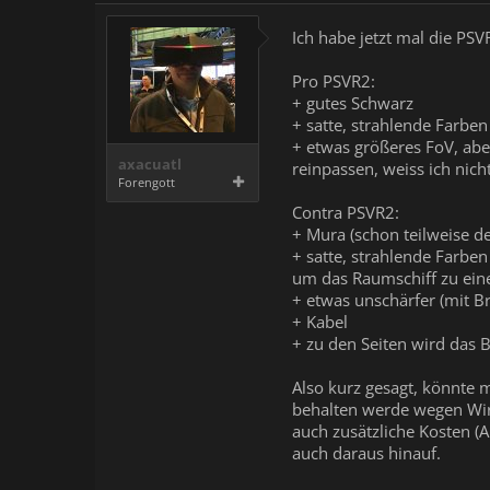
Ich habe jetzt mal die PSV
Pro PSVR2:
+ gutes Schwarz
+ satte, strahlende Farben 
+ etwas größeres FoV, aber
axacuatl
reinpassen, weiss ich nicht
Forengott
Contra PSVR2:
+ Mura (schon teilweise d
+ satte, strahlende Farben 
um das Raumschiff zu einer
+ etwas unschärfer (mit Br
+ Kabel
+ zu den Seiten wird das B
Also kurz gesagt, könnte 
behalten werde wegen Wire
auch zusätzliche Kosten (
auch daraus hinauf.