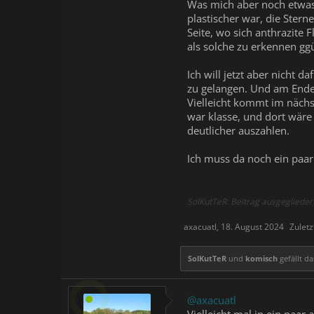
Was mich aber noch etwas 
plastischer war, die Stern
Seite, wo sich anthrazite
als solche zu erkennen gg
Ich will jetzt aber nicht 
zu gelangen. Und am Ende 
Vielleicht kommt im nächs
war klasse, und dort wäre
deutlicher auszahlen.
Ich muss da noch ein paar
SolKutTeR: Beitrag ausgeglieder
axacuatl
,
18. August 2024
Zulet
SolKutTeR
und
komisch
gefällt da
@axacuatl