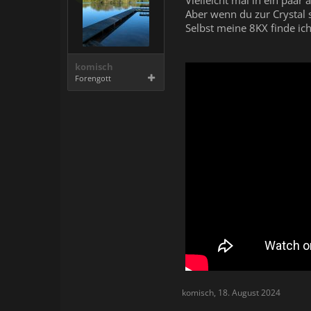
Vielleicht mal in ein paar
Aber wenn du zur Crystal s
Selbst meine 8KX finde ic
komisch
Forengott
komisch
,
18. August 2024