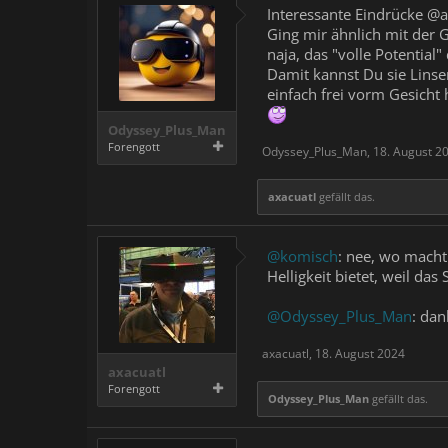
Interessante Eindrücke @a
Ging mir ähnlich mit der 
naja, das "volle Potential
Damit kannst Du sie Linsen
einfach frei vorm Gesicht
Odyssey_Plus_Man
Forengott
Odyssey_Plus_Man
,
18. August 2
axacuatl
gefällt das.
@komisch
: nee, wo macht 
Helligkeit bietet, weil das
@Odyssey_Plus_Man
: dan
axacuatl
,
18. August 2024
axacuatl
Forengott
Odyssey_Plus_Man
gefällt das.