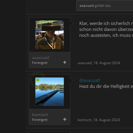
axacuatl
gefällt das.
Klar, werde ich sicherlich
schon nicht davon überzeu
noch austesten, ich muss m
axacuatl
Forengott
axacuatl
,
18. August 2024
@axacuatl
Hast du dir die Helligkeit 
komisch
Forengott
komisch
,
18. August 2024