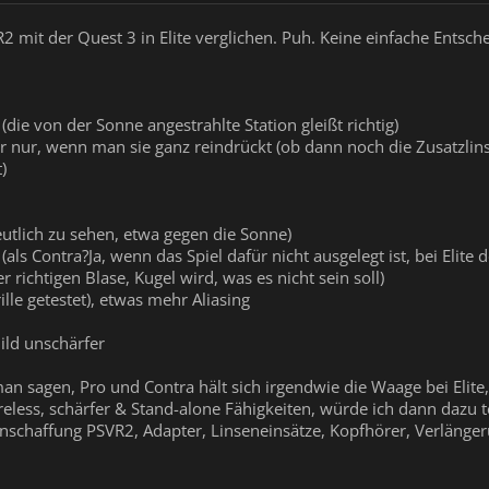
R2 mit der Quest 3 in Elite verglichen. Puh. Keine einfache Entsche
(die von der Sonne angestrahlte Station gleißt richtig)
 nur, wenn man sie ganz reindrückt (ob dann noch die Zusatzlinse
)
eutlich zu sehen, etwa gegen die Sonne)
(als Contra?Ja, wenn das Spiel dafür nicht ausgelegt ist, bei Elit
 richtigen Blase, Kugel wird, was es nicht sein soll)
ille getestet), etwas mehr Aliasing
ild unschärfer
man sagen, Pro und Contra hält sich irgendwie die Waage bei Elit
less, schärfer & Stand-alone Fähigkeiten, würde ich dann dazu t
Anschaffung PSVR2, Adapter, Linseneinsätze, Kopfhörer, Verlänger