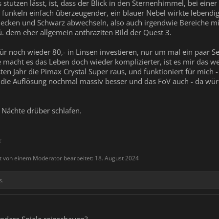
stutzen lässt, ist, dass der Blick in den Sternenhimmel, bei eine
e funkeln einfach überzeugender, ein blauer Nebel wirkte lebendig
 Flecken und Schwarz abwechseln, also auch irgendwie Bereiche m
ü. dem eher allgemein anthraziten Bild der Quest 3.
dafür noch wieder 80,- in Linsen investieren, nur um mal ein paar
macht es das Leben doch wieder komplizierter, ist es mir das wer
ten Jahr die Pimax Crystal Super raus, und funktioniert für mich
 die Auflösung nochmal massiv besser und das FoV auch - da würd
 Nächte drüber schlafen.
t
zt von einem Moderator bearbeitet:
18. August 2024
s.