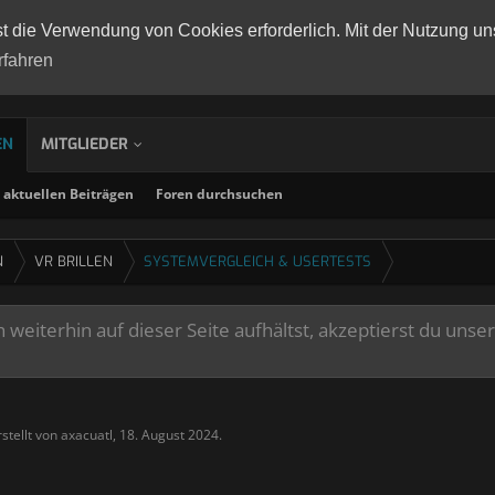
st die Verwendung von Cookies erforderlich. Mit der Nutzung un
rfahren
EN
MITGLIEDER
aktuellen Beiträgen
Foren durchsuchen
N
VR BRILLEN
SYSTEMVERGLEICH & USERTESTS
weiterhin auf dieser Seite aufhältst, akzeptierst du unse
stellt von
axacuatl
,
18. August 2024
.