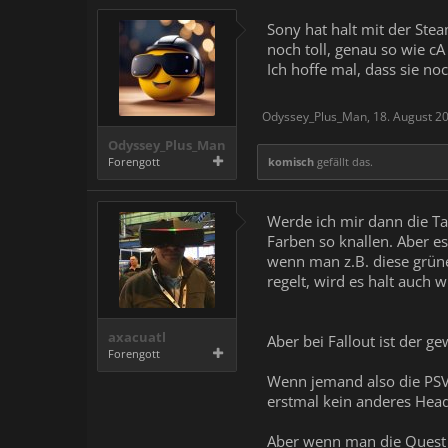
Sony hat halt mit der Ste
noch toll, genau so wie cA
Ich hoffe mal, dass sie n
Odyssey_Plus_Man
,
18. August 2
Odyssey_Plus_Man
Forengott
komisch
gefällt das.
Werde ich mir dann die Tag
Farben so knallen. Aber e
wenn man z.B. diese grün
regelt, wird es halt auch
axacuatl
Aber bei Fallout ist der g
Forengott
Wenn jemand also die PSVR
erstmal kein anderes Head
Aber wenn man die Quest 3 