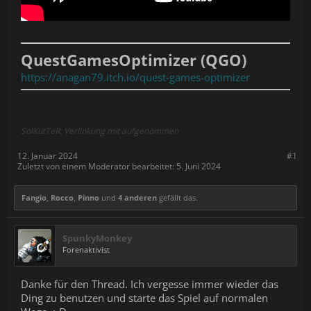
QuestGamesOptimizer (QGO)
https://anagan79.itch.io/quest-games-optimizer
SolKutTeR: Verlinkung mit aufgenommen
12. Januar 2024
#1
Zuletzt von einem Moderator bearbeitet:
5. Juni 2024
Fangio
,
Rocco
,
Pinno
und
4 anderen
gefällt das.
SpunkyMonkey
Forenaktivist
Danke für den Thread. Ich vergesse immer wieder das
Ding zu benutzen und starte das Spiel auf normalen