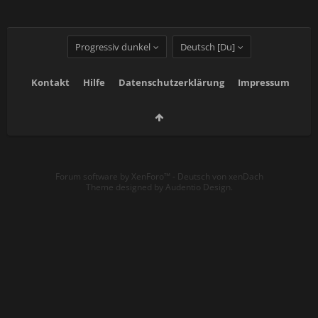
Progressiv dunkel
Deutsch [Du]
Kontakt
Hilfe
Datenschutzerklärung
Impressum
Forum software by XenForo™
-
Deutsch von xenDach
Theme designed by
Audentio Design
.