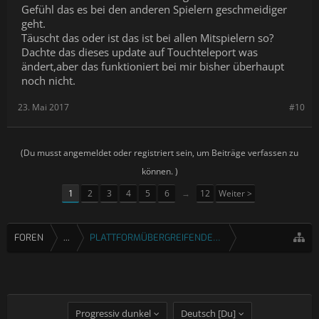
Gefühl das es bei den anderen Spielern geschmeidiger
geht.
Täuscht das oder ist das ist bei allen Mitspielern so?
Dachte das dieses update auf Touchteleport was
ändert,aber das funktioniert bei mir bisher überhaupt
noch nicht.
23. Mai 2017
#10
(Du musst angemeldet oder registriert sein, um Beiträge verfassen zu
können. )
1
2
3
4
5
6
→
12
Weiter >
FOREN
...
PLATTFORMÜBERGREIFENDE SPIELE
Progressiv dunkel
Deutsch [Du]