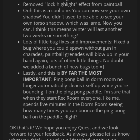
Removed "lock highlight" effect from paintball
Ooh this is a cool one: You can now see your own
shadow! You didn't used to be able to see your
own torso shadow, which was lame. Now you
can. I think this means winter will last another
two weeks or something?
Lots of little bug fixes and improvements: Fixed a
bug where you could spawn without gun in
charades, paintball grenades will blow up in your
hand again, lots of other little things. No doubt
we added a bunch of new bugs too =]
Lastly, and this is
BY FAR THE MOST
IMPORTANT
: Ping pong ball in dorm room no
longer automatically cleans itself up while you're
bouncing it on the ping pong paddle. I'm sure that
when they start Rec Room everyone, like me,
spends five minutes In the Dorm Room seeing
how many times you can bounce the ping pong
ball on the paddle. Right?
OK that's it! We hope you enjoy Quest and we look
forward to your feedback. As always, please let us know
what you think - we value all feedback positive or