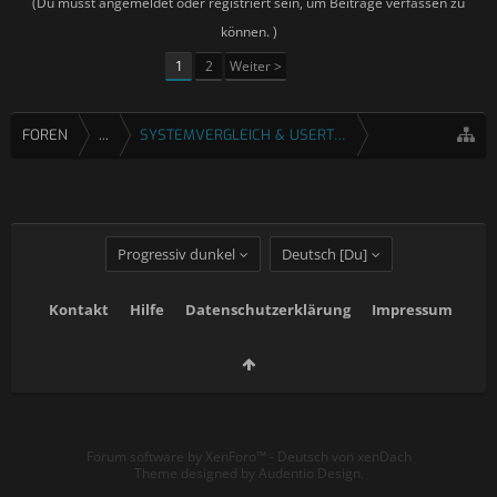
(Du musst angemeldet oder registriert sein, um Beiträge verfassen zu
können. )
1
2
Weiter >
FOREN
...
SYSTEMVERGLEICH & USERTESTS
Progressiv dunkel
Deutsch [Du]
Kontakt
Hilfe
Datenschutzerklärung
Impressum
Forum software by XenForo™
-
Deutsch von xenDach
Theme designed by
Audentio Design
.