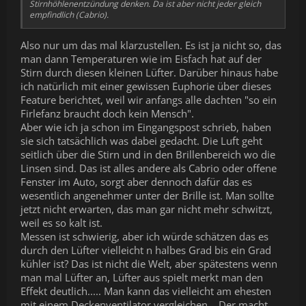
Stirnhöhlenentzündung denken. Da ist aber nicht jeder gleich
empfindlich (Cabrio).
Also nur um das mal klarzustellen. Es ist ja nicht so, das
man dann Temperaturen wie im Eisfach hat auf der
Stirn durch diesen kleinen Lüfter. Darüber hinaus habe
ich natürlich mit einer gewissen Euphorie über dieses
Feature berichtet, weil wir anfangs alle dachten "so ein
Firlefanz braucht doch kein Mensch".
Aber wie ich ja schon im Eingangspost schrieb, haben
sie sich tatsächlich was dabei gedacht. Die Luft geht
seitlich über die Stirn und in den Brillenbereich wo die
Linsen sind. Das ist alles andere als Cabrio oder offene
Fenster im Auto, sorgt aber dennoch dafür das es
wesentlich angenehmer unter der Brille ist. Man sollte
jetzt nicht erwarten, das man gar nicht mehr schwitzt,
weil es so kalt ist.
Messen ist schwierig, aber ich würde schätzen das es
durch den Lüfter vielleicht n halbes Grad bis ein Grad
kühler ist? Das ist nicht die Welt, aber spätestens wenn
man mal Lüfter an, Lüfter aus spielt merkt man den
Effekt deutlich..... Man kann das vielleicht am ehesten
mit einem Deckenventilator vergleichen... Der macht