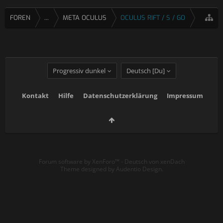
FOREN
...
META OCULUS
OCULUS RIFT / S / GO
Progressiv dunkel
Deutsch [Du]
Kontakt
Hilfe
Datenschutzerklärung
Impressum
Forum software by XenForo™
-
Deutsch von xenDach
Theme designed by
Audentio Design
.