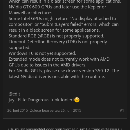
which can result in a black screen for some applications.
NVidia GTX 600 GPUs and later use the Kepler or
Maxwell architectures.
Some Intel GPUs might return "No display attached to
compositor" or "SubmitLayers failed" errors, which can
result in a black screen for some applications.
Standard RGB (sRGB) is not properly supported.
Timeout Detection Recovery (TDR) is not properly
supported.
Windows 10 is not yet supported.
Extended mode does not currently work with AMD
GPUs due to issues in the AMD drivers.
For NVidia GPUs, please use driver version 350.12. The
latest NVidia driver is unstable with the runtime.
@edit
jay...Elite Dangerous funktioniert
26. Juni 2015
Zuletzt bearbeitet:
26. Juni 2015
#1
(Du musst angemeldet oder registriert sein, um Beiträge verfassen zu