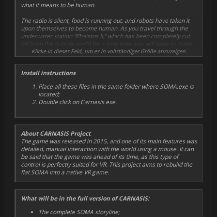
what it means to be human.
The radio is silent, food is running out, and robots have taken it
upon themselves to become human. As you travel through the
underwater station “Phaistos II,” which has been completely cut
off from the outside world for a long time, you will have to make
difficult decisions. What can be done? What else matters? Is there
Klicke in dieses Feld, um es in vollständiger Größe anzuzeigen.
anything left worth fighting for?
Install instructions
Immerse yourself in the world of SOMA and face the horrors
lurking in the depths of the ocean. Study the records on locked
Place all these files in the same folder where SOMA.exe is
terminals and read secret documents to uncover the secrets
located;
hidden beneath the veil of chaos surrounding you. Try to find the
Double click on Carnasis.exe.
last survivors at the station and decide the fate of the underwater
complex. Be extremely careful, because danger lurks around
every corner: infected people, hideous creatures, insane robots,
and the ubiquitous mysterious AI.
About CARNASIS Project
The game was released in 2015, and one of its main features was
detailed, manual interaction with the world using a mouse. It can
be said that the game was ahead of its time, as this type of
control is perfectly suited for VR. This project aims to rebuild the
flat SOMA into a native VR game.
What will be in the full version of CARNASIS:
The complete SOMA storyline;