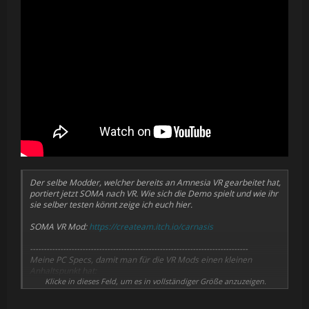
Der selbe Modder, welcher bereits an Amnesia VR gearbeitet hat,
portiert jetzt SOMA nach VR. Wie sich die Demo spielt und wie ihr
sie selber testen könnt zeige ich euch hier.
SOMA VR Mod:
https://createam.itch.io/carnasis
-------------------------------------------------------------------------------
Meine PC Specs, damit man für die VR Mods einen kleinen
Anhaltspunkt hat:
Klicke in dieses Feld, um es in vollständiger Größe anzuzeigen.
Ryzen 7 9800X3D
RTX 5090