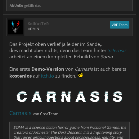
AbUnKo
gefällt das.
SolKutTeR
VRF Team
ADMIN
Das Projekt oben verlief ja leider im Sande,..
dies macht aber nichts, denn das Team hinter
Sclerosis
arbeitet an einem kompletten Rebuild von
Soma
.
Eine erste
Demo-Version
von
Carnasis
ist auch bereits
kostenlos
auf
itch.io
zu finden.
Carnasis
von CreaTeam
SOMA is a science fiction horror game from Frictional Games, the
creators of Amnesia: The Dark Descent. It is a frightening story
that raises difficult questions about consciousness, identity, and