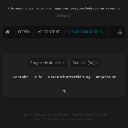
(Du musst angemeldet oder registriert sein, um Beiträge verfassen zu
können. )
FOREN
VR CONTENT
VR MODIFIKATIONEN
Progressiv dunkel
Deutsch [Du]
Kontakt
Hilfe
Datenschutzerklärung
Impressum
Forum software by XenForo™
-
Deutsch von xenDach
Theme designed by
Audentio Design
.