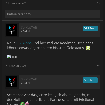
64GB Ram DDR5
11. Oktober 2025
#3
Bigscreen Beyond
-------------------------------------------------------------------------------
Hoshi82
gefällt das.
Wenn ihr spenden möchtet:
SolKutTeR
Paypal:
https://paypal.me/hoshi82
VRF Team
ADMIN
Es gibt jetzt auch Merch. Hier geht es zu meinem Spreadshirt
Shop:
https://tinyurl.com/52zxzu6p
Neue
0.2 Alpha
und hier mal die Roadmap, scheint es
-------------------------------------------------------------------------------
könnte etwas länger dauern bis zum Goldstatus.
VR Gemeinschafts Discord
https://discord.gg/zockstube
4. Februar 2026
#4
-------------------------------------------------------------------------------
Meine Sozialen Platformen:
SolKutTeR
VRF Team
► Twitter:
https://twitter.com/Hoshi1982
ADMIN
► VR Legion Hompage:
https://vr-legion.de/
Scheinbar war das ganze lediglich als PR gedacht, mit
der Hoffnung auf offizielle Partnerschaft mit Frictional
Games.