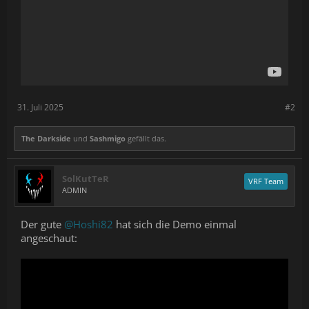
31. Juli 2025
#2
The Darkside
und
Sashmigo
gefällt das.
SolKutTeR
VRF Team
ADMIN
Der gute
@Hoshi82
hat sich die Demo einmal
angeschaut: