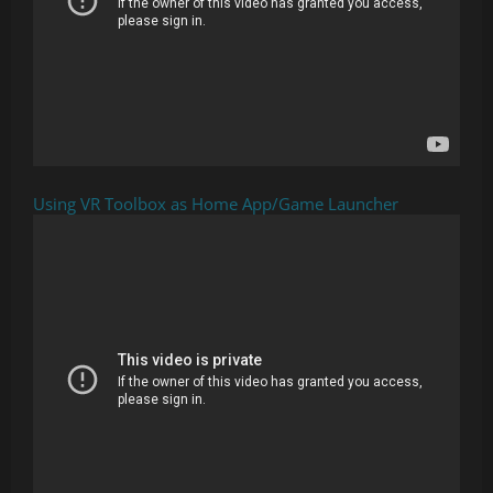
Using VR Toolbox as Home App/Game Launcher