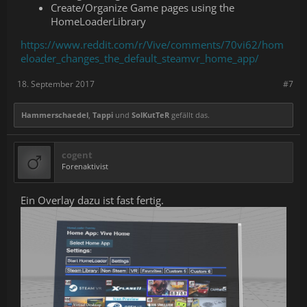
Create/Organize Game pages using the
HomeLoaderLibrary
https://www.reddit.com/r/Vive/comments/70vi62/hom
eloader_changes_the_default_steamvr_home_app/
18. September 2017
#7
Hammerschaedel
,
Tappi
und
SolKutTeR
gefällt das.
cogent
Forenaktivist
Ein Overlay dazu ist fast fertig.