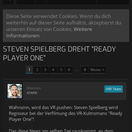
Diese Seite verwendet Cookies. Wenn du dich
weiterhin auf dieser Seite aufhältst, akzeptierst du
unseren Einsatz von Cookies.
Weitere
Informationen
STEVEN SPIELBERG DREHT "READY
PLAYER ONE"
1
2
3
4
5
6
→
8
Weiter >
Marcus
VRF Team
ADMIN
Wahnsinn, wird das VR pushen: Steven Spielberg wird
Regisseur bei der Verfilmung des VR-Kultromans "Ready
Player One"!
Das diese News am selben Tag rauskommt, an dem