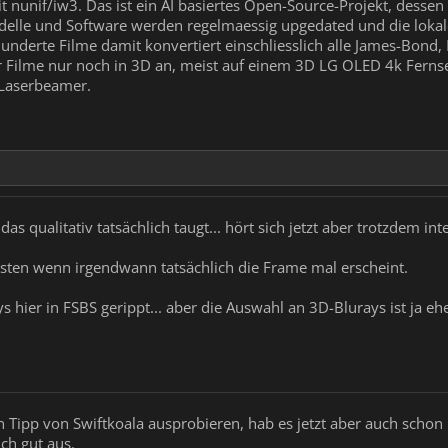
eit nunif/iw3. Das ist ein AI basiertes Open-Source-Projekt, dess
delle und Software werden regelmaessig upgedated und die lokal
underte Filme damit konvertiert einschliesslich alle James-Bond, 
r Filme nur noch in 3D an, meist auf einem 3D LG OLED 4k Fernseh
Laserbeamer.
as qualitativ tatsächlich taugt... hört sich jetzt aber trotzdem int
sten wenn irgendwann tatsächlich die Frame mal erscheint.
s hier in FSBS gerippt... aber die Auswahl an 3D-Blurays ist ja 
n Tipp von Swiftkoala ausprobieren, hab es jetzt aber auch schon
ch gut aus.