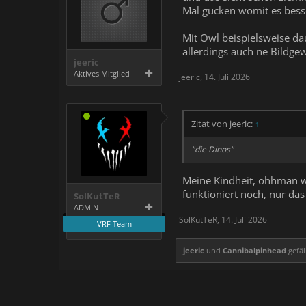
Mal gucken womit es besser
Mit Owl beispielsweise da
allerdings auch ne Bildgew
jeeric
Aktives Mitglied
jeeric
,
14. Juli 2026
Zitat von jeeric:
↑
"die Dinos"
Meine Kindheit, ohhman wi
funktioniert noch, nur da
SolKutTeR
ADMIN
SolKutTeR
,
14. Juli 2026
VRF Team
jeeric
und
Cannibalpinhead
gefäl