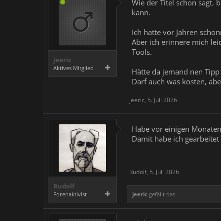
Wie der Titel schon sagt,
kann.
Ich hatte vor Jahren scho
Aber ich erinnere mich le
Tools.
jeeric
Aktives Mitglied
Hätte da jemand nen Tipp
Darf auch was kosten, abe
jeeric
,
5. Juli 2026
Habe vor einigen Monaten 
Damit habe ich gearbeitet
Rudolf
,
5. Juli 2026
Rudolf
Forenaktivist
jeeric
gefällt das.