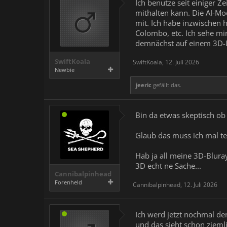
Ich benutze seit einiger Z
mithalten kann. Die AI-Mo
mit. Ich habe inzwischen h
Colombo, etc. Ich sehe mi
demnächst auf einem 3D-
SwiftKoala
SwiftKoala
,
12. Juli 2026
Newbie
jeeric
gefällt das.
Bin da etwas skeptisch ob d
Glaub das muss ich mal te
Hab ja all meine 3D-Bluray
3D echt ne Sache...
Cannibalpinhead
Forenheld
Cannibalpinhead
,
12. Juli 2026
Ich werd jetzt nochmal de
und das sieht schon ziemli