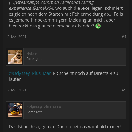
[...]\
steamapps\common\raceroom racing
experience\
Game\x64
, wo auch die .exe liegen, schmiert
es gleich nach dem Starten mit Fehlermeldung ab... Falls
es jemand hinbekommt gern Meldung an mich, aber
hier zockt das glaube niemand aktiv oder?
2. Mai 2021
#4
dstar
Forengott
@Odyssey_Plus_Man
RR scheint noch auf DirectX 9 zu
laufen.
2. Mai 2021
#5
Odyssey_Plus_Man
Forengott
Das ist auch so, genau. Dann funzt das wohl nich, oder?