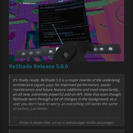
ReShade Release 5.0.0
It's finally ready. ReShade 5.0 is a major rewrite of the underlying
architecture (again, yay), for improved performance, easier
maintenance and future feature additions and most importantly,
an all new, extremely powerful add-on API. Note that even though
ReShade went through a lot of changes in the background, as a
user you don't have to worry, as everything still works the same
as before, just better.
The add-on API makes it possible to modify/extend both ReShade
and the games it is loaded into. It abstracts away differences
Klicke in dieses Feld, um es in vollständiger Größe anzuzeigen.
between the various graphics API ReShade supports (Direct3D
9/10/11/12, OpenGL and Vulkan), to make it possible to write add-