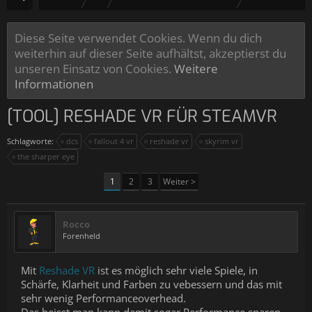
Diese Seite verwendet Cookies. Wenn du dich
weiterhin auf dieser Seite aufhältst, akzeptierst du
unseren Einsatz von Cookies.
Weitere
Informationen
[TOOL] RESHADE VR FÜR STEAMVR
Schlagworte:
dcs
fallout 4 vr
reshade vr
skyrim vr
the sharper eye
1
2
3
Weiter >
Rocco
Forenheld
Mit
Reshade VR
ist es möglich sehr viele Spiele, in
Schärfe, Klarheit und Farben zu vebessern und das mit
sehr wenig Performanceoverhead.