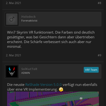
2. Mai 2021
#8
Holodeck
Forenaktivist
Win7 Skyrim VR funktioniert. Die Farben sind deutlich
gesättigter, was bei Gesichtern dann aber übertrieben
erscheint. Die Schärfe verbessert sich auch aber nur
minimal.
2. Mai 2021
#9
SolKutTeR
VRF Team
ADMIN
Die neuste
ReShade Version 5.0.0
verfügt nun ebenfalls
über eine VR Implementierung.