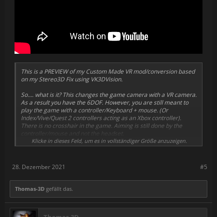
This is a PREVIEW of my Custom Made VR mod/conversion based
on my Stereo3D Fix using VK3DVision.
So.... what is it? This changes the game camera with a VR camera.
As a result you have the 6DOF. However, you are still meant to
play the game with a controller/Keyboard + mouse. (Or
Index/Vive/Quest 2 controllers acting as an Xbox controller).
There is no crosshair in the game. Aiming is still done by the
controller/mouse and not the headset.
Klicke in dieses Feld, um es in vollständiger Größe anzuzeigen.
More importantly, it is a prototype
It is not released yet, but I
plan to make it available soon
Maybe some other people will
28. Dezember 2021
#5
like it as well
This was:
Thomas-3D
gefällt das.
Captured using OBS.
Running on a Vive Pro 2 at Native Resolution of 3416x3416
(Hence the 5K in the video ^_^).
High Game settings, with TAA and all effects enabled.
Thomas-3D