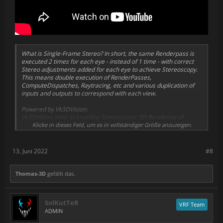
What is Single-Frame Stereo? In short, the same Renderpass is
executed 2 times for each eye - instead of 1 time - with correct
Stereo adjustments added for each eye to achieve Stereoscopy.
This means double execution of RenderPasses,
ComputeDispatches, Raytracing, etc and various duplication of
inputs and outputs to correspond with each view.
Powered by Vk3DVision:
Vk3DVision aims at enabling Stereoscopic 3D Rendering of
Vulkan games for Virtual Reality, Nvidia 3D Vision and 3D TVs or
Klicke in dieses Feld, um es in vollständiger Größe anzuzeigen.
any other 3D display (
http://3dsurroundgaming.com/Vk3DVisio...
)
If you would like to support this project, perhaps you can visit my
Patreon Page:
https://www.patreon.com/Vk3DVision
13. Juni 2022
#8
If you want to keep up with the discussions and development
please see:
If you want to keep up with the discussions and development
Thomas-3D
gefällt das.
please see:
https://www.mtbs3d.com/phpBB/viewtopi...
The video was recorded using ShadowPlay
SolKutTeR
VRF Team
ADMIN