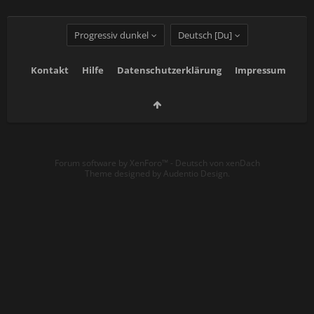
Progressiv dunkel
Deutsch [Du]
Kontakt
Hilfe
Datenschutzerklärung
Impressum
Forum software by XenForo™
-
Deutsch von xenDach
Theme designed by
Audentio Design
.