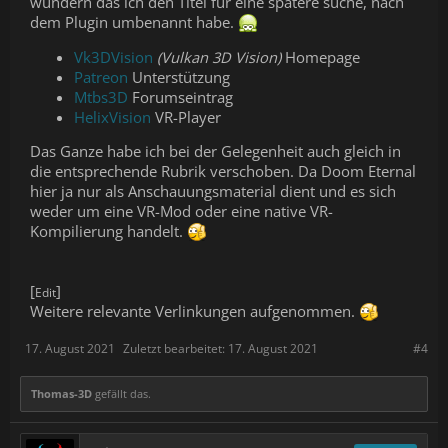
wundern das ich den Titel für eine spätere suche, nach
dem Plugin umbenannt habe.
Vk3DVision
(Vulkan 3D Vision)
Homepage
Patreon
Unterstützung
Mtbs3D
Forumseintrag
HelixVision
VR-Player
Das Ganze habe ich bei der Gelegenheit auch gleich in
die entsprechende Rubrik verschoben. Da Doom Eternal
hier ja nur als Anschauungsmaterial dient und es sich
weder um eine VR-Mod oder eine native VR-
Kompilierung handelt.
[
]
Edit
Weitere relevante Verlinkungen aufgenommen.
17. August 2021
Zuletzt bearbeitet:
17. August 2021
#4
Thomas-3D
gefällt das.