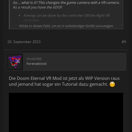
So.... what is it? This changes the game camera with a VR camera.
As a result you have the 6DOF.
Aiming can be done by the controller OR the Right VR
controller.
Native resolution of your Headset (and the game will
Klicke in dieses Feld, um es in vollständiger Größe anzuzeigen.
render at that resolution) or any resolution set in SteamVR.
What is Single-Frame Stereo? Basically, it duplicates the
20. September 2023
#9
rendering of the same frame: Once for the Left Eye Perspective
and another time for the Right Eye Perspective! This is NOT
Sequential Frame Rendering - which takes 2 consecutive frames
and generates L & R from 2 consecutive frames. As a result,
Hoshi82
there is no motion sickness, or any other effects associated with
Forenaktivist
sequential Frame Stereo rendering.
Powered by Vk3DVision: Vk3DVision aims at enabling
Die Doom Eternal VR Mod ist jetzt als WIP Version raus
Stereoscopic 3D Rendering of Vulkan games for Virtual Reality,
und jemand hat sogar ein Tutorial dazu gemacht.
Nvidia 3D Vision and 3D TVs or any other 3D display
(
http://3dsurroundgaming.com/Vk3DVisio...
) If you would like to
support this project, perhaps you can visit my Patreon Page:
https://www.patreon.com/Vk3DVision