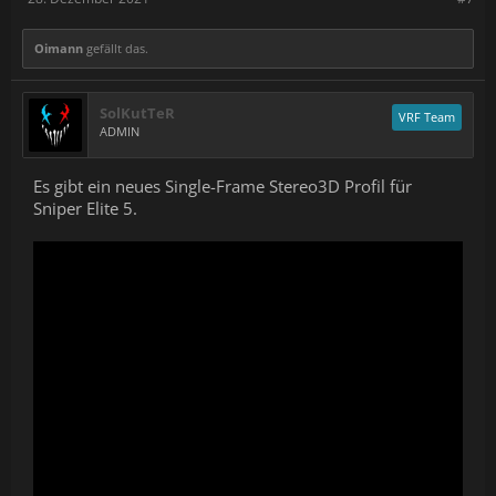
Oimann
gefällt das.
SolKutTeR
VRF Team
ADMIN
Es gibt ein neues Single-Frame Stereo3D Profil für
Sniper Elite 5.