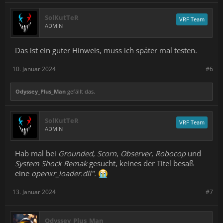
SolKutTeR
VRF Team
ADMIN
Das ist ein guter Hinweis, muss ich später mal testen.
10. Januar 2024
#6
Odyssey_Plus_Man
gefällt das.
SolKutTeR
VRF Team
ADMIN
Hab mal bei
Grounded
,
Scorn
,
Observer
,
Robocop
und
System Shock Remak
gesucht, keines der Titel besaß
eine
openxr_loader.dll".
13. Januar 2024
#7
Odyssey_Plus_Man