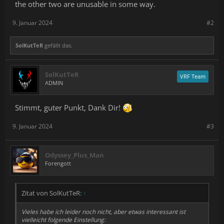
the other two are unusable in some way.
9. Januar 2024
#2
SolKutTeR
gefällt das.
SolKutTeR
VRF Team
ADMIN
Stimmt, guter Punkt, Dank Dir!
9. Januar 2024
#3
Odyssey_Plus_Man
Forengott
Zitat von SolKutTeR:
↑
Vieles habe ich leider noch nicht, aber etwas interessant ist
vielleicht folgende Einstellung: