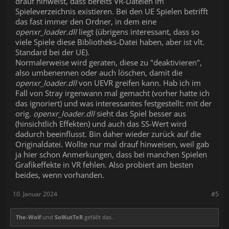
drauf hinweist, dass bereits VR-Dateien im
Spieleverzeichnis existieren. Bei den UE Spielen betrifft
das fast immer den Ordner, in dem eine
openxr_loader.dll
liegt (übrigens interessant, dass so
viele Spiele diese Bibliotheks-Datei haben, aber ist vlt.
Standard bei der UE).
Normalerweise wird geraten, diese zu "deaktivieren",
also umbenennen oder auch löschen, damit die
openxr_loader.dll
von UEVR greifen kann. Hab ich im
Fall von Stray irgenwann mal gemacht (vorher hatte ich
das ignoriert) und was interessantes festgestellt: mit der
orig.
openxr_loader.dll
sieht das Spiel besser aus
(hinsichtlich Effekten) und auch das SS-Wert wird
dadurch beeinflusst. Bin daher wieder zurück auf die
Originaldatei. Wollte nur mal drauf hinweisen, weil gab
ja hier schon Anmerkungen, dass bei manchen Spielen
Grafikeffekte in VR fehlen. Also probiert am besten
beides, wenn vorhanden.
10. Januar 2024
#5
The-Wolf
und
SolKutTeR
gefällt das.