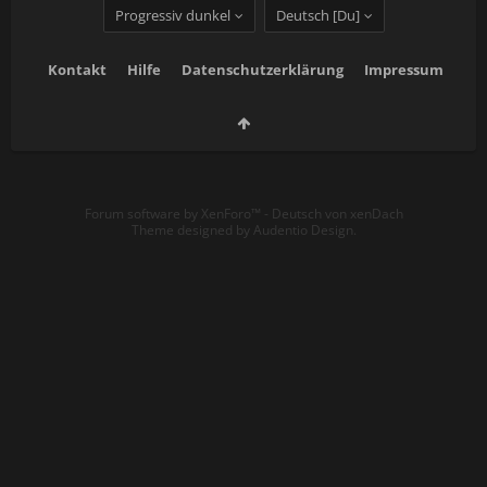
Progressiv dunkel
Deutsch [Du]
Kontakt
Hilfe
Datenschutzerklärung
Impressum
Forum software by XenForo™
-
Deutsch von xenDach
Theme designed by
Audentio Design
.