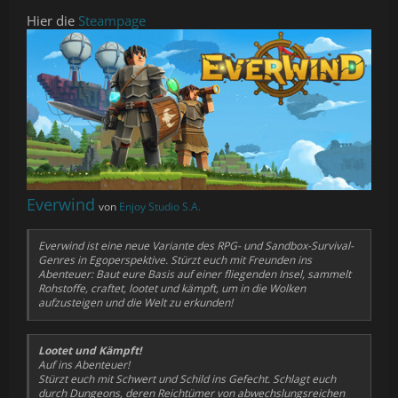
Hier die
Steampage
Everwind
von
Enjoy Studio S.A.
Everwind ist eine neue Variante des RPG- und Sandbox-Survival-
Genres in Egoperspektive. Stürzt euch mit Freunden ins
Abenteuer: Baut eure Basis auf einer fliegenden Insel, sammelt
Rohstoffe, craftet, lootet und kämpft, um in die Wolken
aufzusteigen und die Welt zu erkunden!
Lootet und Kämpft!
Auf ins Abenteuer!
Stürzt euch mit Schwert und Schild ins Gefecht. Schlagt euch
durch Dungeons, deren Reichtümer von abwechslungsreichen