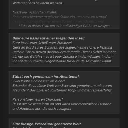
Widersachern bewacht werden.
Nutzt die mystischen Kräfte!
Setzt verschiedene magische Stäbe ein, um euch im Kampf
gegen mächtige Gegner einen Vorteil zu verschaffen, und
unterstützt eure Mitstreiter mit der arkanen Kunst der Alchemie!
Klicke in dieses Feld, um es in vollständiger Größe anzuzeigen.
Baut eure Basis auf einer fliegenden Insel!
Eure Insel, euer Schiff, euer Zuhause!
Geht an Bord eures Schiffes, das zugleich eine sichere Festung
und ein Tor zu neuen Abenteuern darstellt. Dieses Schiff ist mehr
als nur ein Gefährt – es ist euer Zuhause in den Wolken, in dem
ihr allerlei nützliche Gegenstände für eure Reise craften könnt.
Stürzt euch gemeinsam ins Abenteuer!
Zwei Köpfe sind besser als einer!
Erkundet die endlose Welt von Everwind gemeinsam mit euren
Freunden! Das Spiel ist vollständig koop- und mehrspielerfähig.
Personalisiert euren Charakter!
Passt die Gesichtsform an und wählt unterschiedliche Frisuren
und Hauttöne aus, die euch zusagen!
Eine Riesige, Prozedural generierte Welt