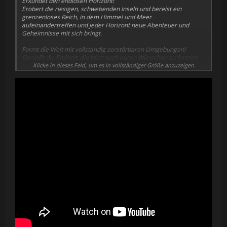
Erkundet den endlosen Horizont!
Erobert die riesigen, schwebenden Inseln und bereist ein
grenzenloses Reich, in dem Himmel und Meer
aufeinandertreffen und jeder Horizont neue Abenteuer und
Geheimnisse mit sich bringt.
Formt die Welt mit vollständig zerstörbaren Umgebungen!
Genießt die Freiheit, die Welt nach euren Wünschen zu formen –
dank vollständig zerstörbarer Umgebungen!
Klicke in dieses Feld, um es in vollständiger Größe anzuzeigen.
Setzt die Segel und bereist die Lüfte!
Begebt euch auf eine Reise wie keine andere, indem ihr in die
Lüfte aufsteigt und zahllose Horizonte bereist!