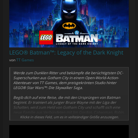
LEGO® Batman™: Legacy of the Dark Knight
von
TT Games
Werde zum Dunklen Ritter und bekämpfe die berüchtigtsten DC-
Superschurken aus Gotham City in einem Open-World-Action-
Abenteuer von TT Games, dem preisgekrönten Studio hinter
LEGO® Star Wars™: Die Skywalker Saga.
Begib dich auf eine Reise, die mit den Ursprüngen von Batman
beginnt. Er trainiert als junger Bruce Wayne mit der Liga der
Schatten, wird zum Held von Gotham City und schafft sich eine
neue Familie aus Verbündeten mit Jim Gordon, Catwoman, Robin,
Nightwing und Batgirl. Stelle dich der wachsenden Bedrohung
Klicke in dieses Feld, um es in vollständiger Größe anzuzeigen.
von Batmans Schurkengalerie: Joker, Pinguin, Mr. Freeze, Poison
Ivy, Bane und mehr.
Spiele als Batman mit einem aufregenden neuen Kampfsystem,