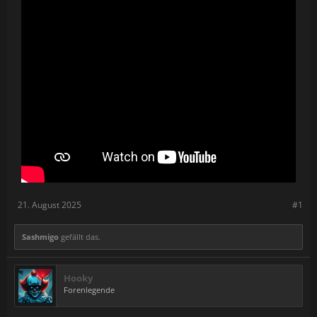
in dem du Kombos, Schleichtaktiken und Detektivarbeit
verbindest, um in den Straßen und auf den Dächern von Gotham
City gegen das Verbrechen vorzugehen. Steuere eine ganze
Reihe von Batmobilen und Batcycles, inklusive dem legendären
Tumbler, während du durch ein offenes und umfassendes
Gotham City fährst. Nutze Wurfhaken, Gleiter oder Fahrzeuge,
um dich wendig und schnell durch die offene Welt zu bewegen,
während du Verbrechen, Herausforderungen, Belohnungen,
Geheimnisse und ikonische Wahrzeichen wie Arkham Asylum,
ACE Chemicals und Wayne Tower entdeckst.
Bist du bereit, das Vermächtnis des Dunklen Ritters zu bauen und
Gotham City zu beschützen?
21. August 2025
#1
Sashmigo
gefällt das.
Hooky
Forenlegende