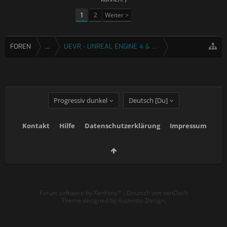
1
2
Weiter >
FOREN
...
UEVR - UNREAL ENGINE 4 & 5 VR INJEKTOR
Progressiv dunkel
Deutsch [Du]
Kontakt
Hilfe
Datenschutzerklärung
Impressum
Forum software by XenForo™
-
Deutsch von xenDach
Theme designed by
Audentio Design
.