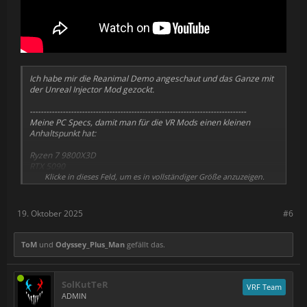
Ich habe mir die Reanimal Demo angeschaut und das Ganze mit
der Unreal Injector Mod gezockt.
-------------------------------------------------------------------------------
Meine PC Specs, damit man für die VR Mods einen kleinen
Anhaltspunkt hat:
Ryzen 7 9800X3D
RTX 5090
64GB Ram DDR5
Klicke in dieses Feld, um es in vollständiger Größe anzuzeigen.
Bigscreen Beyond
-------------------------------------------------------------------------------
19. Oktober 2025
#6
Wenn ihr spenden möchtet:
ToM
und
Odyssey_Plus_Man
gefällt das.
Paypal:
https://paypal.me/hoshi82
Es gibt jetzt auch Merch. Hier geht es zu meinem Spreadshirt
SolKutTeR
Shop:
https://tinyurl.com/52zxzu6p
VRF Team
ADMIN