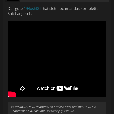
-------------------------------------------------------------------------------
Der gute
@Hoshi82
hat sich nochmal das komplette
VR Gemeinschafts Discord
https://discord.gg/zockstube
Spiel angeschaut:
-------------------------------------------------------------------------------
Meine Sozialen Platformen:
► Twitter:
https://twitter.com/Hoshi1982
PCVR MOD UEVR Reanimal ist endlich raus und mit UEVR ein
Träumchen? Ja, das Spiel ist richtig gut in VR!