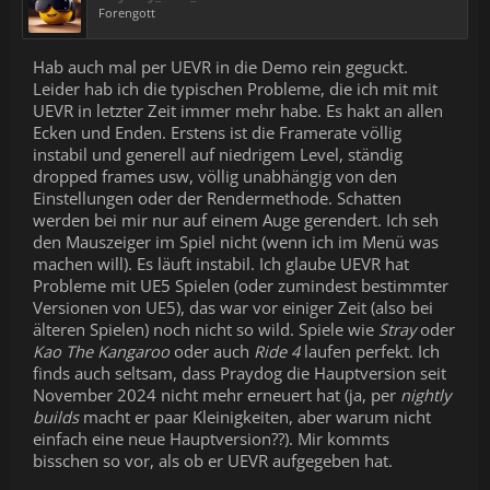
Forengott
Hab auch mal per UEVR in die Demo rein geguckt.
Leider hab ich die typischen Probleme, die ich mit mit
UEVR in letzter Zeit immer mehr habe. Es hakt an allen
Ecken und Enden. Erstens ist die Framerate völlig
instabil und generell auf niedrigem Level, ständig
dropped frames usw, völlig unabhängig von den
Einstellungen oder der Rendermethode. Schatten
werden bei mir nur auf einem Auge gerendert. Ich seh
den Mauszeiger im Spiel nicht (wenn ich im Menü was
machen will). Es läuft instabil. Ich glaube UEVR hat
Probleme mit UE5 Spielen (oder zumindest bestimmter
Versionen von UE5), das war vor einiger Zeit (also bei
älteren Spielen) noch nicht so wild. Spiele wie
Stray
oder
Kao The Kangaroo
oder auch
Ride 4
laufen perfekt. Ich
finds auch seltsam, dass Praydog die Hauptversion seit
November 2024 nicht mehr erneuert hat (ja, per
nightly
builds
macht er paar Kleinigkeiten, aber warum nicht
einfach eine neue Hauptversion??). Mir kommts
bisschen so vor, als ob er UEVR aufgegeben hat.