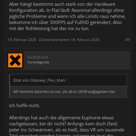
Aber hängt bestimmt auch stark von der Hardware
Konfiguration ab. In Flat läuft
Reanimal
allerdings ohne
jegliche Probleme und wenn ich alle Limits raus nehme,
bekomme ich über 300FPS auf FullHD gerendert. Also
mit der Rohleistung hat das nix zu tun.
18. Februar 2026
Zuletzt bearbeitet:
18. Februar 2026
#9
ReVoltaire
Forenlegende
Zitat von Odyssey_Plus_Man:
↑
Mir kommts bisschen so vor, als ob er UEVR aufgegeben hat.
Ich hoffe nicht.
Allerdings hat auch die allgemeine Euphorie etwas
nachgelassen, bei dir nicht? Anfangs kam doch (fast)
jeder ins Schwärmen, als es hieß, dass VR um tausende
Titel erweitert werden könnte, solange es 'nur' die