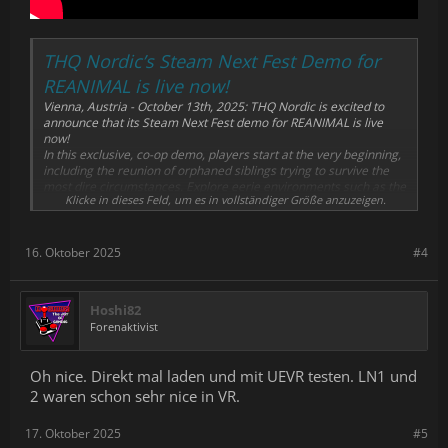
THQ Nordic’s Steam Next Fest Demo for
REANIMAL is live now!
Vienna, Austria - October 13th, 2025: THQ Nordic is excited to
announce that its Steam Next Fest demo for REANIMAL is live
now!
In this exclusive, co-op demo, players start at the very beginning,
including the reunion of orphaned siblings trying to survive the
most dire circumstances. Explore eerie environments such as the
Klicke in dieses Feld, um es in vollständiger Größe anzuzeigen.
Mill and Trainyard, uncover the first fragments of the dark
mystery that binds this unsettling world.
16. Oktober 2025
#4
Hoshi82
Forenaktivist
Oh nice. Direkt mal laden und mit UEVR testen. LN1 und
2 waren schon sehr nice in VR.
17. Oktober 2025
#5