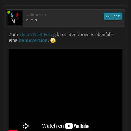
SolKutTeR
VRF Team
ADMIN
Zum
Steam Next-Fest
gibt es hier übrigens ebenfalls
eine
Demoversion
.