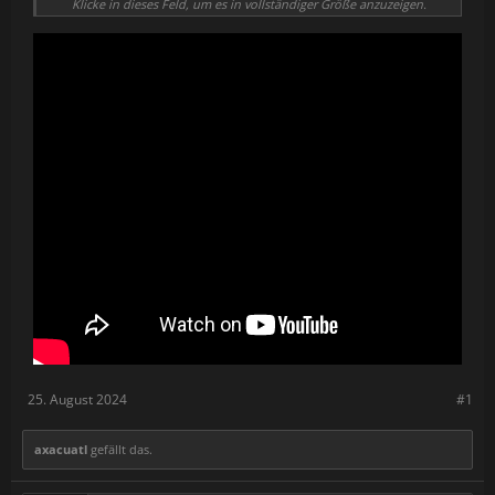
ist sowohl im Einzelspielermodus als auch im lokalen und Online-
Klicke in dieses Feld, um es in vollständiger Größe anzuzeigen.
Koop-Modus spielbar und nutzt eine geteilte, cineastische
Kamera, um Klaustrophobie und Anspannung auf die Spitze zu
treiben.
25. August 2024
#1
axacuatl
gefällt das.