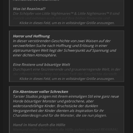
Was ist Reanimal?
Die Schöpfer von Little Nightmares™ & Little Nightmares™ II sind
zurück und nehmen euch mit auf ihre bisher finsterste und
furchterregendste Reise. In diesem Koop-Horror-Adventure spielt
Klicke in dieses Feld, um es in vollständiger Größe anzuzeigen.
ihr Bruder und Schwester, die gemeinsam durch die Hölle gehen,
um ihre verschollenen Freunde zu retten. Ihr müsst zu Wasser im
Horror und Hoffnung
Boot und an Land euren Verstand einsetzen, um zu überleben,
In dieser verstörenden Geschichte von zwei Waisen auf der
und zusammenarbeiten, um einer höllischen Insel und einem
verzweifelten Suche nach Hoffnung und Erlösung in einer
dunklen Geheimnis aus eurer Vergangenheit zu entfliehen.
alptraumartigen Welt liegt der Schwerpunkt auf Spannung und
einer dichten Atmosphäre.
Eine finstere und bösartige Welt
Durchquert eine faszinierende und grauenerregende Welt, in der
der offensichtliche Weg nur einen Teill der Geschichte darstellt.
Entdeckt auf eurer gefahrvollen Reise verschiedenste mysteriöse
Klicke in dieses Feld, um es in vollständiger Größe anzuzeigen.
Orte, die alle ihre eigene Geschichte zu erzählen haben.
Ein Abenteuer voller Schrecken
Tarsier Studios prägen mit ihrem einmaligen Stil eine ganz neue
Horde bösartiger Monster und gebrochene, aber
widerstandsfähige Kinder. Bruchstücke der dunklen
Vergangenheit der Kinder dienten als Inspiration für ihr
Charakterdesign und für die Monster, die sie nun plagen.
Hand in Hand durch die Hölle
Niemand sollte allein durch die Hölle gehen müssen! REANIMAL