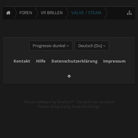
FOREN
VR BRILLEN
VALVE / STEAM
Progressiv dunkel
Deutsch [Du]
Kontakt
Hilfe
Datenschutzerklärung
Impressum
Forum software by XenForo™
-
Deutsch von xenDach
Theme designed by
Audentio Design
.