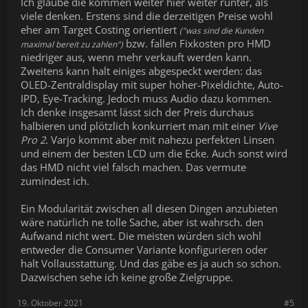
Ich glaube die kommen weiter hier weiter runter, als
viele denken. Erstens sind die derzeitigen Preise wohl
eher am Target Costing orientiert
("was sind die Kunden
bzw. fallen Fixkosten pro HMD
maximal bereit zu zahlen")
niedriger aus, wenn mehr verkauft werden kann.
Zweitens kann halt einiges abgespeckt werden: das
OLED-Zentraldisplay mit super hoher-Pixeldichte, Auto-
IPD, Eye-Tracking. Jedoch muss Audio dazu kommen.
Ich denke insgesamt lässt sich der Preis durchaus
halbieren und plötzlich konkurriert man mit einer
Vive
Pro 2
. Varjo kommt aber mit nahezu perfekten Linsen
und einem der besten LCD um die Ecke. Auch sonst wird
das HMD nicht viel falsch machen. Das vermute
zumindest ich.
Ein Modularität zwischen all diesen Dingen anzubieten
wäre natürlich ne tolle Sache, aber ist wahrsch. den
Aufwand nicht wert. Die meisten würden sich wohl
entweder die Consumer Variante konfigurieren oder
halt Vollausstattung. Und das gäbe es ja auch so schon.
Dazwischen sehe ich keine große Zielgruppe.
19. Oktober 2021
#5