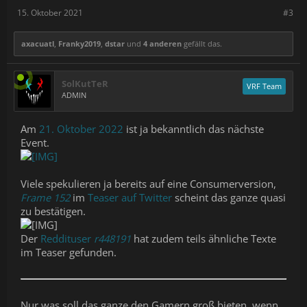
15. Oktober 2021
#3
axacuatl
,
Franky2019
,
dstar
und
4 anderen
gefällt das.
SolKutTeR
VRF Team
ADMIN
Am
21. Oktober 2022
ist ja bekanntlich das nächste
Event.
Viele spekulieren ja bereits auf eine Consumerversion,
Frame 152
im
Teaser auf Twitter
scheint das ganze quasi
zu bestätigen.
Der
Reddituser
r448191
hat zudem teils ähnliche Texte
im Teaser gefunden.
Nur was soll das ganze den Gamern groß bieten, wenn