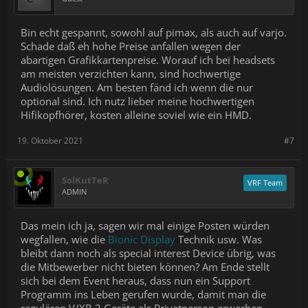
Bin echt gespannt, sowohl auf pimax, als auch auf varjo.
Schade daß eh hohe Preise anfallen wegen der
abartigen Grafikkartenpreise. Worauf ich bei headsets
am meisten verzichten kann, sind hochwertige
Audiolösungen. Am besten fänd ich wenn die nur
optional sind. Ich nutz lieber meine hochwertigen
Hifikopfhörer, kosten alleine soviel wie ein HMD.
19. Oktober 2021
#7
SolKutTeR
VRF Team
ADMIN
Das mein ich ja, sagen wir mal einige Posten würden
wegfallen, wie die
Bionic Display
Technik usw. Was
bleibt dann noch als special interest Device übrig, was
die Mitbewerber nicht bieten können? Am Ende stellt
sich bei dem Event heraus, dass nun ein Support
Programm ins Leben gerufen wurde, damit man die
regulären V/XR-3 Geräte als Privatperson erwerben