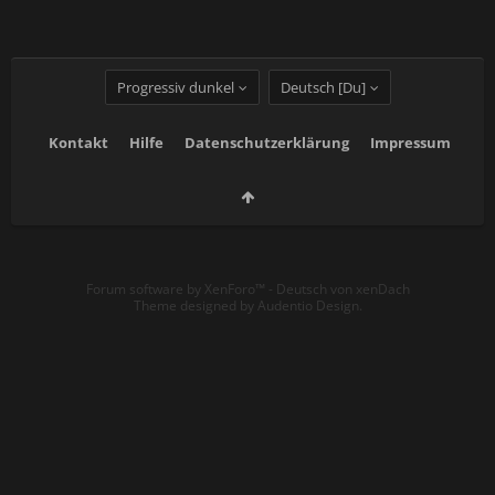
Progressiv dunkel
Deutsch [Du]
Kontakt
Hilfe
Datenschutzerklärung
Impressum
Forum software by XenForo™
-
Deutsch von xenDach
Theme designed by
Audentio Design
.