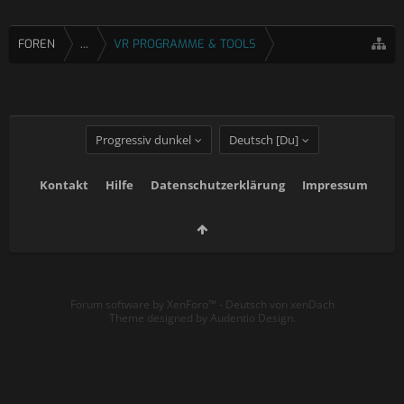
FOREN
...
VR PROGRAMME & TOOLS
Progressiv dunkel
Deutsch [Du]
Kontakt
Hilfe
Datenschutzerklärung
Impressum
Forum software by XenForo™
-
Deutsch von xenDach
Theme designed by
Audentio Design
.