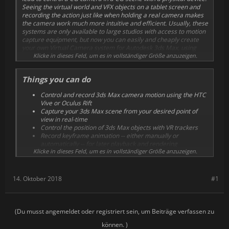
Seeing the virtual world and VFX objects on a tablet screen and
recording the action just like when holding a real camera makes
the camera work much more intuitive and efficient. Usually, these
systems are only available to large studios with access to motion
capture equipment, but now you can easily and cheaply create
your own Virtual Camera system for Autodesk 3ds Max, using
either an HTC Vive or Oculus Rift.
Klicke in dieses Feld, um es in vollständiger Größe anzuzeigen.
Things you can do
Control and record 3ds Max camera motion using the HTC
Vive or Oculus Rift
Capture your 3ds Max scene from your desired point of
view in real-time
Control the position of 3ds Max objects with VR trackers
Record keyframe animation -- either manually or
automatically -- for later playback and rendering
Klicke in dieses Feld, um es in vollständiger Größe anzuzeigen.
Manipulate multiple objects at once to create animations
quickly and intuitively
Save your animations as .fbx files for easy export to Unity,
Unreal, and other programs
14. Oktober 2018
#1
Set the 3ds Max scene scale, rotation, and position to suit
your real environment
Compatible with HTC Vive headset, motion controllers, and
additional trackers
(Du musst angemeldet oder registriert sein, um Beiträge verfassen zu
Compatible with Oculus Rift headset and motion
können. )
controllers