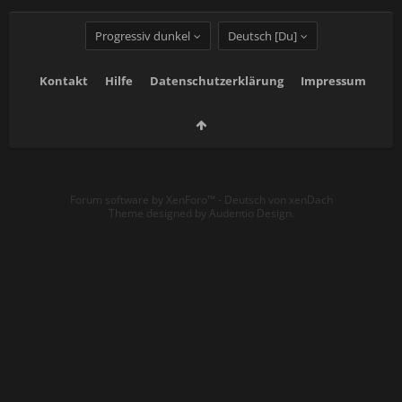
Progressiv dunkel
Deutsch [Du]
Kontakt
Hilfe
Datenschutzerklärung
Impressum
Forum software by XenForo™
-
Deutsch von xenDach
Theme designed by
Audentio Design
.