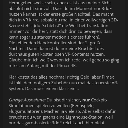
Herangehensweise sein, aber es ist aus meiner Sicht
absolut nicht sinnvoll. Dass du im Moment nur 3doF
nutzen kannst ist der erste große Nachteil. Das macht
dich in VR kirre, sobald du mal in einer vollwertigen 3D-
Szene stehst (du "schiebst" die Welt bei Translation
immer "vor dir her", statt dich drin zu bewegen, dass
kann sogar zu starker motion sickness führen).
Die fehlenden Handcontroller sind der 2. große
Nachteil. Damit kannst du nur eine Bruchteil des
durchaus guten kostenlosen VR-Contents nutzen.
Glaube mir, ich weiß wovon ich rede, weil genau so ging
mir's am Anfang mit der Pimax 4K.
Klar kostet das alles nochmal richtig Geld, aber Pimax
ist inkl. dem nötigem Zubehör nun mal das teuerste VR-
System. Das muss einem klar sein...
Einzige Ausnahme:
Du bist dir sicher,
nur
Cockpit-
Simulationen spielen zu wollen (Rennspiele,
Flugsimulatoren). Machen ja viele so. Aber selbst dafür
brauchst du wenigstens eine Lighthouse-Station, weil
nur das gyro-basierte 3doF reicht auch hier nicht.