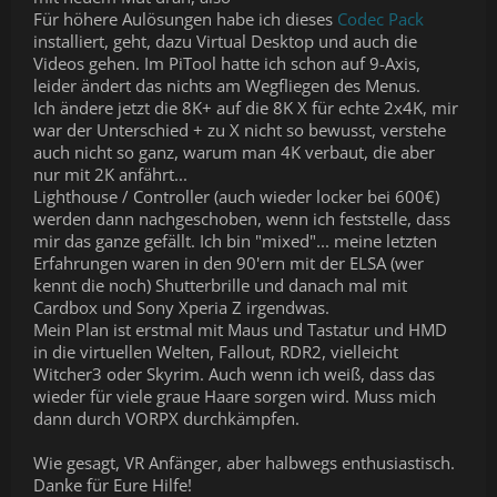
Für höhere Aulösungen habe ich dieses
Codec Pack
installiert, geht, dazu Virtual Desktop und auch die
Videos gehen. Im PiTool hatte ich schon auf 9-Axis,
leider ändert das nichts am Wegfliegen des Menus.
Ich ändere jetzt die 8K+ auf die 8K X für echte 2x4K, mir
war der Unterschied + zu X nicht so bewusst, verstehe
auch nicht so ganz, warum man 4K verbaut, die aber
nur mit 2K anfährt...
Lighthouse / Controller (auch wieder locker bei 600€)
werden dann nachgeschoben, wenn ich feststelle, dass
mir das ganze gefällt. Ich bin "mixed"... meine letzten
Erfahrungen waren in den 90'ern mit der ELSA (wer
kennt die noch) Shutterbrille und danach mal mit
Cardbox und Sony Xperia Z irgendwas.
Mein Plan ist erstmal mit Maus und Tastatur und HMD
in die virtuellen Welten, Fallout, RDR2, vielleicht
Witcher3 oder Skyrim. Auch wenn ich weiß, dass das
wieder für viele graue Haare sorgen wird. Muss mich
dann durch VORPX durchkämpfen.
Wie gesagt, VR Anfänger, aber halbwegs enthusiastisch.
Danke für Eure Hilfe!