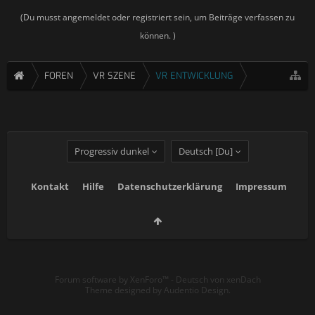
(Du musst angemeldet oder registriert sein, um Beiträge verfassen zu
können. )
FOREN
VR SZENE
VR ENTWICKLUNG
Progressiv dunkel
Deutsch [Du]
Kontakt
Hilfe
Datenschutzerklärung
Impressum
Forum software by XenForo™
-
Deutsch von xenDach
Theme designed by
Audentio Design
.