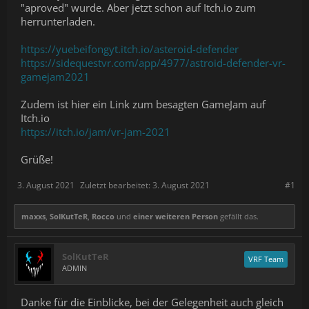
"aproved" wurde. Aber jetzt schon auf Itch.io zum
herrunterladen.
https://yuebeifongyt.itch.io/asteroid-defender
https://sidequestvr.com/app/4977/astroid-defender-vr-
gamejam2021
Zudem ist hier ein Link zum besagten GameJam auf
Itch.io
https://itch.io/jam/vr-jam-2021
Grüße!
3. August 2021
Zuletzt bearbeitet:
3. August 2021
#1
maxxs
,
SolKutTeR
,
Rocco
und
einer weiteren Person
gefällt das.
SolKutTeR
VRF Team
ADMIN
Danke für die Einblicke, bei der Gelegenheit auch gleich