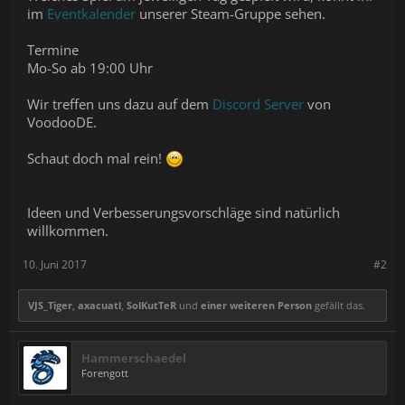
im
Eventkalender
unserer Steam-Gruppe sehen.
Termine
Mo-So ab 19:00 Uhr
Wir treffen uns dazu auf dem
Discord Server
von
VoodooDE.
Schaut doch mal rein!
Ideen und Verbesserungsvorschläge sind natürlich
willkommen.
10. Juni 2017
#2
VJS_Tiger
,
axacuatl
,
SolKutTeR
und
einer weiteren Person
gefällt das.
Hammerschaedel
Forengott