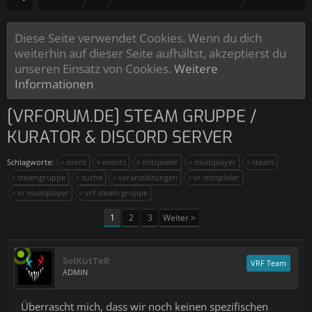
Diese Seite verwendet Cookies. Wenn du dich
weiterhin auf dieser Seite aufhältst, akzeptierst du
unseren Einsatz von Cookies.
Weitere
Informationen
[VRFORUM.DE] STEAM GRUPPE /
KURATOR & DISCORD SERVER
Schlagworte:
event
events
mitspieler
multiplayer
steam
steamgruppe
suche
veranstaltungen
vr mitspieler
vr multiplayer
vrf steam gruppe
1
2
3
Weiter >
SolKutTeR
VRF Team
ADMIN
Überrascht mich, dass wir noch keinen spezifischen