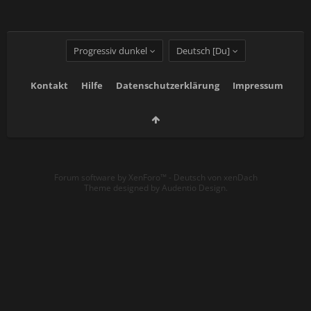
Progressiv dunkel
Deutsch [Du]
Kontakt
Hilfe
Datenschutzerklärung
Impressum
Forum software by XenForo™
-
Deutsch von xenDach
Theme designed by
Audentio Design
.