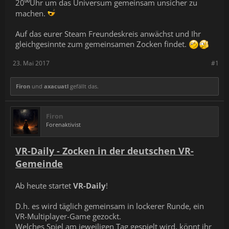
20⁰⁰Uhr um das Universum gemeinsam unsicher zu
machen.
Auf das eurer Steam Freundeskreis anwächst und Ihr
gleichgesinnte zum gemeinsamen Zocken findet.
23. Mai 2017
#1
Firon
und
axacuatl
gefällt das.
Firon
Forenaktivist
VR-Daily - Zocken in der deutschen VR-
Gemeinde
Ab heute startet
VR-Daily
!
D.h. es wird täglich gemeinsam in lockerer Runde, ein
VR-Multiplayer-Game gezockt.
Welches Spiel am jeweiligen Tag gespielt wird, könnt ihr