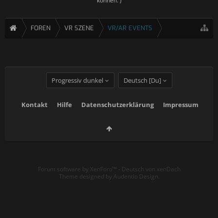
können. )
FOREN
VR SZENE
VR/AR EVENTS
Progressiv dunkel
Deutsch [Du]
Kontakt
Hilfe
Datenschutzerklärung
Impressum
Forum software by XenForo™
-
Deutsch von xenDach
Theme designed by
Audentio Design
.