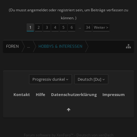
(Du musst angemeldet oder registriert sein, um Beiträge verfassen zu
können. )
1
2
3
4
5
6
→
34
Weiter >
FOREN
...
HOBBYS & INTERESSEN
Progressiv dunkel
Deutsch [Du]
Kontakt
Hilfe
Datenschutzerklärung
Impressum
Forum software by XenForo™
-
Deutsch von xenDach