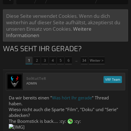
Diese Seite verwendet Cookies. Wenn du dich
weiterhin auf dieser Seite aufhältst, akzeptierst du
unseren Einsatz von Cookies.
Weitere
Informationen
WAS SEHT IHR GERADE?
1
2
3
4
5
6
→
34
Weiter >
SolKutTeR
VRF Team
ADMIN
Da wir bereits einen "
Was hört Ihr gerade
" Thread
haben.
Wieso nicht auch die Sparte "Film", "Doku" und "Serie"
abdecken?
The Boomstick is back.... :cy:
:cy: